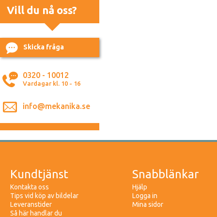
Vill du nå oss?
Skicka fråga
0320 - 10012
Vardagar kl. 10 - 16
info@mekanika.se
Kundtjänst
Snabblänkar
Kontakta oss
Hjälp
Tips vid köp av bildelar
Logga in
Leveranstider
Mina sidor
Så här handlar du