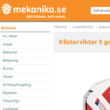
Tillbehör
Däcktillbehör
Balans
Bildelar
AC-delar
Klistervikter 5 g
Avgas
Batterier
Belysning
Broms
Chassi
Drivlina/Koppling
Elsystem
Filter/Olja
Gasfjäder