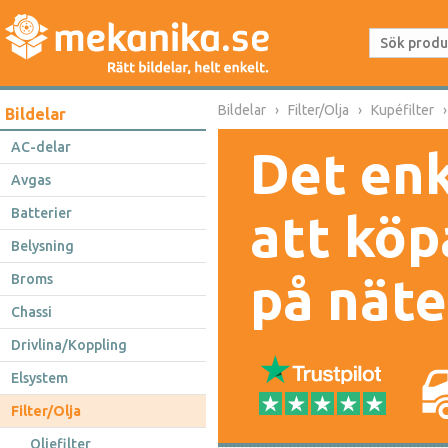
Bildelar
Filter/Olja
Kupéfilter
Bildelar
AC-delar
Det enk
Avgas
Batterier
att köp
Belysning
på näte
Broms
Chassi
Drivlina/Koppling
Elsystem
Filter/Olja
Oljefilter