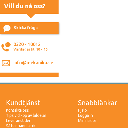
Vill du nå oss?
Skicka fråga
0320 - 10012
Vardagar kl. 10 - 16
info@mekanika.se
Kundtjänst
Snabblänkar
Kontakta oss
Hjälp
Tips vid köp av bildelar
Logga in
Leveranstider
Mina sidor
Så här handlar du