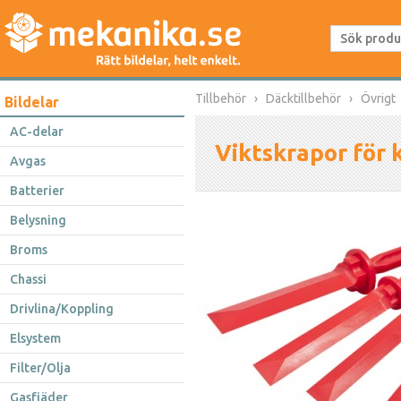
Tillbehör
Däcktillbehör
Övrigt
Bildelar
AC-delar
Viktskrapor för k
Avgas
Batterier
Belysning
Broms
Chassi
Drivlina/Koppling
Elsystem
Filter/Olja
Gasfjäder