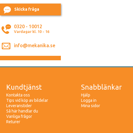
Skicka fråga
0320 - 10012
Vardagar kl. 10 - 16
info@mekanika.se
Kundtjänst
Snabblänkar
Kontakta oss
Hjälp
Tips vid köp av bildelar
Logga in
Leveranstider
Mina sidor
Så här handlar du
Vanliga frågor
Returer