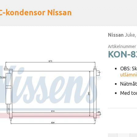
C-kondensor Nissan
Nissan
Juke,
Artikelnummer
KON-8
OBS: Sk
utlämni
Nätmått
Med tor