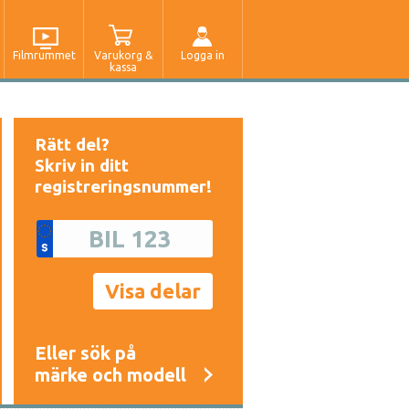
Filmrummet
Varukorg &
Logga in
kassa
Rätt del?
Skriv in ditt
registreringsnummer!
Eller sök på
märke och modell