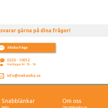
 svarar gärna på dina frågor!
Skicka fråga
0320 - 10012
Vardagar kl. 10 - 16
info@mekanika.se
Snabblänkar
Om oss
Hjälp
Om Mekanika.se