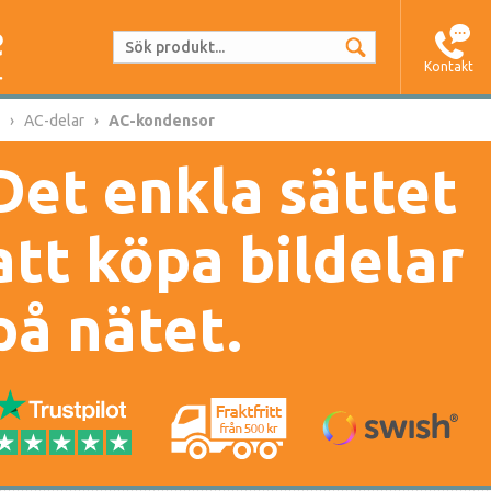
Kontakt
AC-delar
AC-kondensor
Det enkla sättet
att köpa bildelar
på nätet.