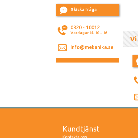
Skicka fråga
0320 - 10012
Vardagar kl. 10 - 16
Vi
info@mekanika.se
Kundtjänst
Kontakta oss