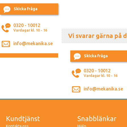
Skicka fråga
0320 - 10012
Vardagar kl. 10 - 16
Vi svarar gärna på d
info@mekanika.se
Skicka fråga
0320 - 10012
Vardagar kl. 10 - 16
info@mekanika.se
Kundtjänst
Snabblänkar
Kontakta oss
Hjälp