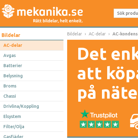
Bildelar
AC-delar
AC-kondens
Bildelar
AC-delar
Det enk
Avgas
Batterier
att köp
Belysning
på näte
Broms
Chassi
Drivlina/Koppling
Elsystem
Filter/Olja
Gasfjäder