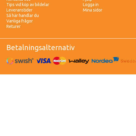
Tips vid köp av bildelar
Logga in
Leveranstider
Mina sidor
Så här handlar du
Vanliga frågor
Returer
Betalningsalternativ