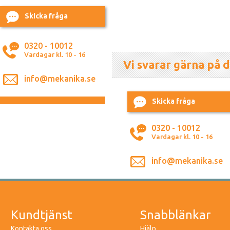
Skicka fråga
0320 - 10012
Vardagar kl. 10 - 16
Vi svarar gärna på d
info@mekanika.se
Skicka fråga
0320 - 10012
Vardagar kl. 10 - 16
info@mekanika.se
Kundtjänst
Snabblänkar
Kontakta oss
Hjälp