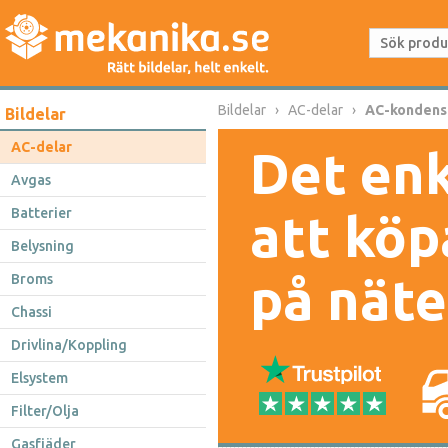
Bildelar
AC-delar
AC-kondens
Bildelar
AC-delar
Det enk
Avgas
Batterier
att köp
Belysning
på näte
Broms
Chassi
Drivlina/Koppling
Elsystem
Filter/Olja
Gasfjäder