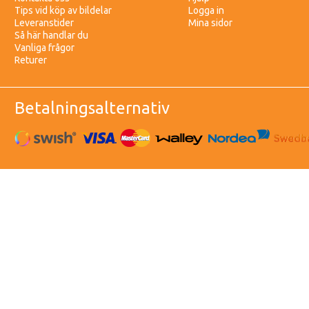
Tips vid köp av bildelar
Logga in
Leveranstider
Mina sidor
Så här handlar du
Vanliga frågor
Returer
Betalningsalternativ