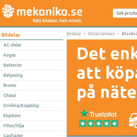
Bildelar
Motorvärmare
Blockv
Bildelar
AC-delar
Det enk
Avgas
Batterier
att köp
Belysning
på näte
Broms
Chassi
Drivlina/Koppling
Elsystem
Filter/Olja
Gasfjäder