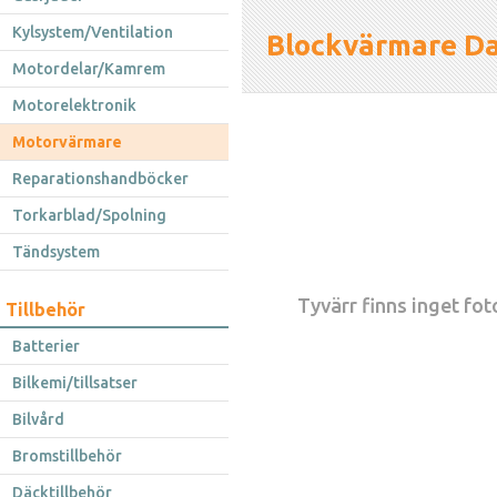
Kylsystem/Ventilation
Blockvärmare Da
Motordelar/Kamrem
Motorelektronik
Motorvärmare
Reparationshandböcker
Torkarblad/Spolning
Tändsystem
Tyvärr finns inget foto
Tillbehör
Batterier
Bilkemi/tillsatser
Bilvård
Bromstillbehör
Däcktillbehör