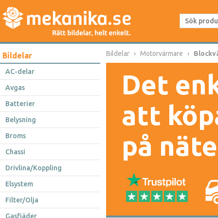
Bildelar
Motorvärmare
Blockv
Bildelar
AC-delar
Det enk
Avgas
Batterier
att köp
Belysning
på näte
Broms
Chassi
Drivlina/Koppling
Elsystem
Filter/Olja
Gasfjäder