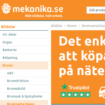
Bildelar
Broms
Bromswire/sla
Bildelar
AC-delar
Det enk
Avgas
Batterier
att köp
Belysning
på näte
Broms
ABS
Bromsfriktion
Bromssköld
Bromsok & hjulcylinder
Bromswire/slang