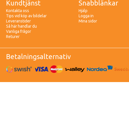
Kundtjänst
Snabblänkar
Kontakta oss
Hjälp
Tips vid köp av bildelar
Logga in
Leveranstider
Mina sidor
Så här handlar du
Vanliga frågor
Returer
Betalningsalternativ