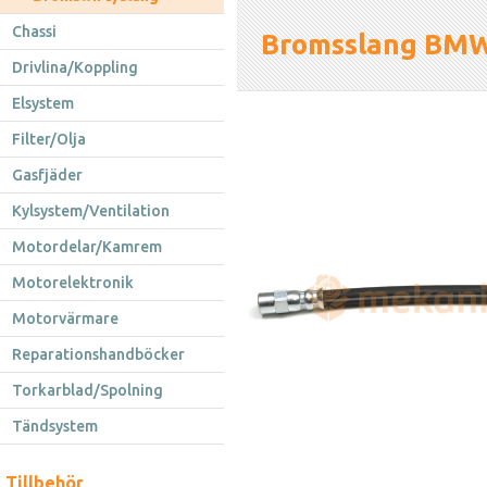
Chassi
Bromsslang BMW
Drivlina/Koppling
Elsystem
Filter/Olja
Gasfjäder
Kylsystem/Ventilation
Motordelar/Kamrem
Motorelektronik
Motorvärmare
Reparationshandböcker
Torkarblad/Spolning
Tändsystem
Tillbehör