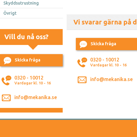
Skyddsutrustning
Övrigt
Vi svarar gärna på d
Vill du nå oss?
Skicka fråga
0320 - 10012
Skicka fråga
Vardagar kl. 10 - 16
0320 - 10012
info@mekanika.se
Vardagar kl. 10 - 16
info@mekanika.se