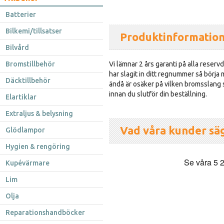
Batterier
Bilkemi/tillsatser
Produktinformatio
Bilvård
Bromstillbehör
Vi lämnar 2 års garanti på alla reservd
har slagit in ditt regnummer så börja
Däcktillbehör
ändå är osäker på vilken bromsslang so
innan du slutför din beställning.
Elartiklar
Extraljus & belysning
Vad våra kunder sä
Glödlampor
Hygien & rengöring
Kupévärmare
Lim
Olja
Reparationshandböcker