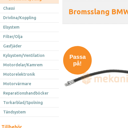
Chassi
Bromsslang BM
Drivlina/Koppling
Elsystem
Filter/Olja
Gasfjäder
Kylsystem/Ventilation
Passa
på!
Motordelar/Kamrem
Motorelektronik
Motorvärmare
Reparationshandböcker
Torkarblad/Spolning
Tändsystem
Tillbehör