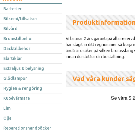
Batterier
Bilkemi/tillsatser
Produktinformatio
Bilvård
Bromstillbehör
Vi lämnar 2 års garanti på alla reservd
har slagit in ditt regnummer så börja
Däcktillbehör
ändå är osäker på vilken bromsslang so
innan du slutför din beställning.
Elartiklar
Extraljus & belysning
Vad våra kunder sä
Glödlampor
Hygien & rengöring
Kupévärmare
Lim
Olja
Reparationshandböcker