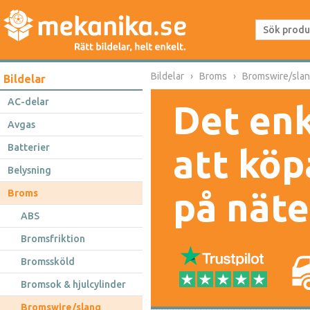
Bildelar
Broms
Bromswire/sla
Bildelar
AC-delar
Det enk
Avgas
Batterier
att köp
Belysning
på näte
Broms
ABS
Bromsfriktion
Bromssköld
Bromsok & hjulcylinder
Bromswire/slang