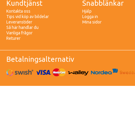
Kundtjänst
Snabblänkar
Kontakta oss
Hjälp
Tips vid köp av bildelar
Logga in
Leveranstider
Mina sidor
Så här handlar du
Vanliga frågor
Returer
Betalningsalternativ