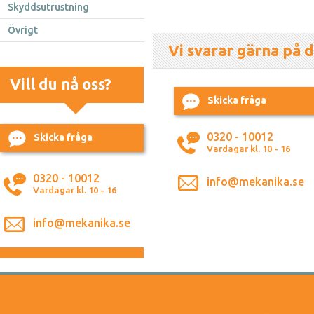
Skyddsutrustning
Övrigt
Vi svarar gärna på d
Vill du nå oss?
Skicka fråga
0320 - 10012
Skicka fråga
Vardagar kl. 10 - 16
0320 - 10012
info@mekanika.se
Vardagar kl. 10 - 16
info@mekanika.se