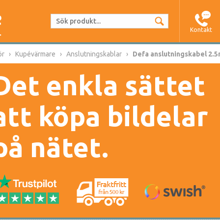
Kontakt
ör
Kupévärmare
Anslutningskablar
Defa anslutningskabel 2.
Det enkla sättet
att köpa bildelar
på nätet.