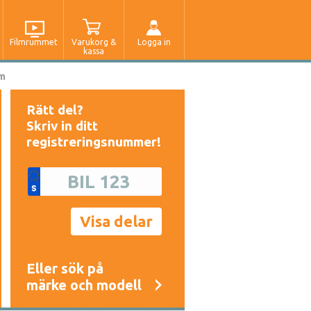
Filmrummet
Varukorg &
Logga in
kassa
5m
Rätt del?
Skriv in ditt
registreringsnummer!
Eller sök på
märke och modell