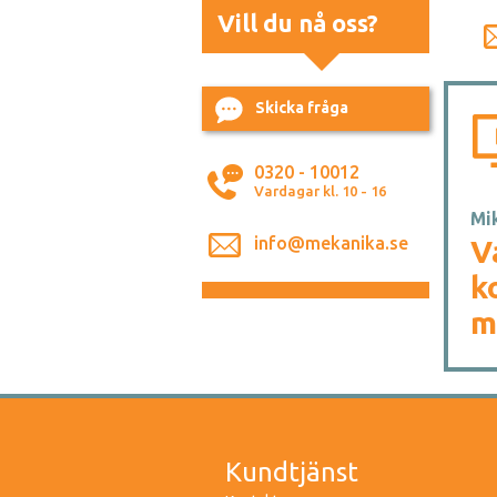
Vill du nå oss?
Skicka fråga
0320 - 10012
Vardagar kl. 10 - 16
Mik
info@mekanika.se
V
k
m
Kundtjänst