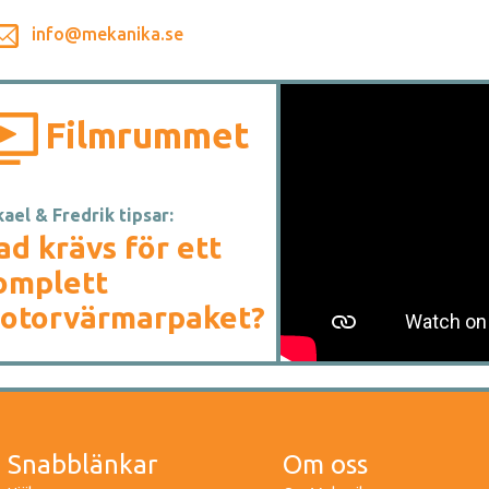
info@mekanika.se
Filmrummet
ael & Fredrik tipsar:
ad krävs för ett
omplett
otorvärmarpaket?
Snabblänkar
Om oss