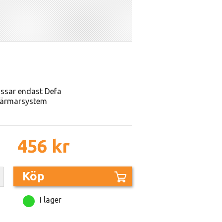
ssar endast Defa
ärmarsystem
456 kr
Köp
I lager