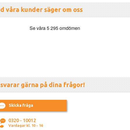
d våra kunder säger om oss
 svarar gärna på dina frågor!
Skicka fråga
0320 - 10012
Vardagar kl. 10 - 16