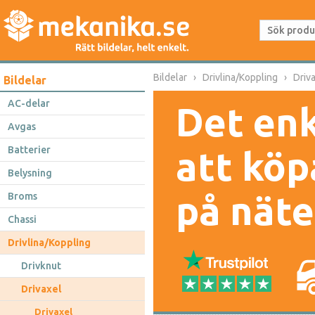
Bildelar
Drivlina/Koppling
Driv
Bildelar
AC-delar
Det enk
Avgas
Batterier
att köp
Belysning
på näte
Broms
Chassi
Drivlina/Koppling
Drivknut
Drivaxel
Drivaxel