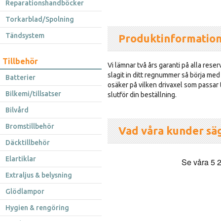
Reparationshandböcker
Torkarblad/Spolning
Tändsystem
Produktinformatio
Tillbehör
Vi lämnar två års garanti på alla reser
slagit in ditt regnummer så börja med
Batterier
osäker på vilken drivaxel som passar t
Bilkemi/tillsatser
slutför din beställning.
Bilvård
Bromstillbehör
Vad våra kunder sä
Däcktillbehör
Elartiklar
Extraljus & belysning
Glödlampor
Hygien & rengöring