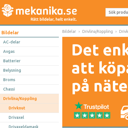
Bildelar
Drivlina/Koppling
Driv
Bildelar
AC-delar
Det enk
Avgas
Batterier
att köp
Belysning
på näte
Broms
Chassi
Drivlina/Koppling
Drivknut
Drivaxel
Drivaxeldamask