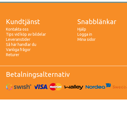
Kundtjänst
Snabblänkar
Kontakta oss
Hjälp
Tips vid köp av bildelar
Logga in
Leveranstider
Mina sidor
Så här handlar du
Vanliga frågor
Returer
Betalningsalternativ