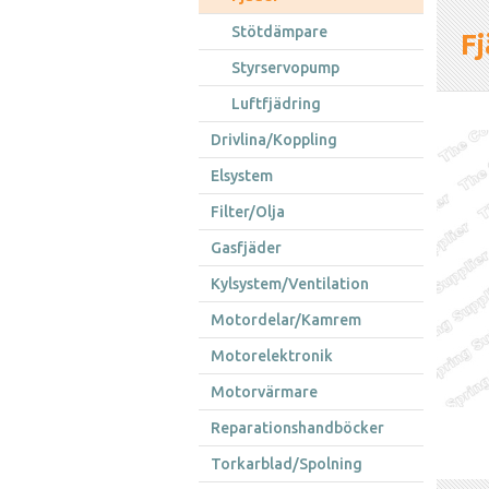
Stötdämpare
Fj
Styrservopump
Luftfjädring
Drivlina/Koppling
Elsystem
Filter/Olja
Gasfjäder
Kylsystem/Ventilation
Motordelar/Kamrem
Motorelektronik
Motorvärmare
Reparationshandböcker
Torkarblad/Spolning