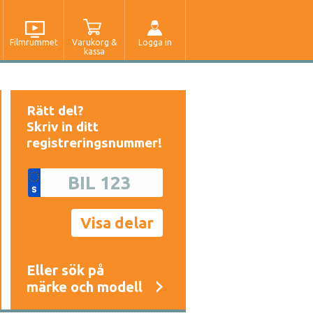
Filmrummet
Varukorg &
Logga in
kassa
Rätt del?
Skriv in ditt
registreringsnummer!
Eller sök på
märke och modell