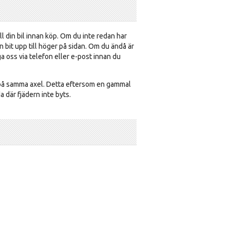
ill din bil innan köp. Om du inte redan har
 bit upp till höger på sidan. Om du ändå är
ga oss via telefon eller e-post innan du
na på samma axel. Detta eftersom en gammal
a där fjädern inte byts.