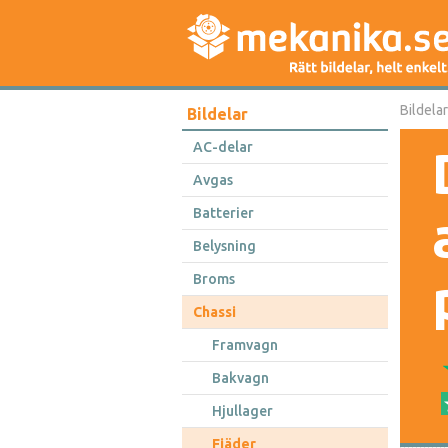
Bildelar
Bildelar
AC-delar
Avgas
Batterier
Belysning
Broms
Chassi
Framvagn
Bakvagn
Hjullager
Fjäder