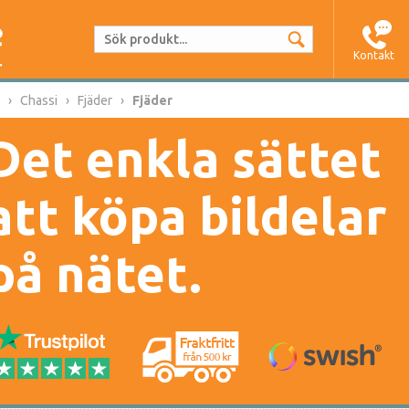
Kontakt
Chassi
Fjäder
Fjäder
Det enkla sättet
att köpa bildelar
på nätet.