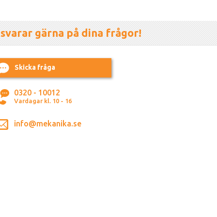
 svarar gärna på dina frågor!
Skicka fråga
0320 - 10012
Vardagar kl. 10 - 16
info@mekanika.se