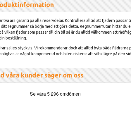
oduktinformation
r två års garanti på alla reservdelar. Kontrollera alltid att fjädern passar t
in ditt regnummer så börja med att göra detta. Regnummerrutan hittar du en
å vilken fjäder som passar till din bil så är du alltid välkommen att rådfrå
din beställning.
ädrar säljes styckvis. Vi rekommenderar dock att alltid byta båda fjädrar
anligtvis är något komprimerad och bilen riskerar att sitta lägre på den sid
d våra kunder säger om oss