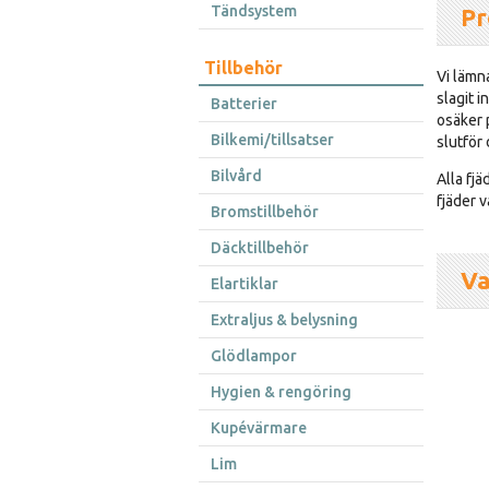
Tändsystem
Pr
Tillbehör
Vi lämna
slagit 
Batterier
osäker p
Bilkemi/tillsatser
slutför 
Bilvård
Alla fj
fjäder v
Bromstillbehör
Däcktillbehör
Va
Elartiklar
Extraljus & belysning
Glödlampor
Hygien & rengöring
Kupévärmare
Lim