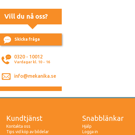
Vill du nå oss?
Skicka fråga
0320 - 10012
Vardagar kl. 10 - 16
info@mekanika.se
Kundtjänst
Snabblänkar
Kontakta oss
Hjälp
Tips vid köp av bildelar
Logga in