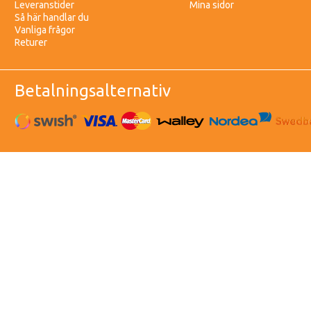
Leveranstider
Mina sidor
Så här handlar du
Vanliga frågor
Returer
Betalningsalternativ