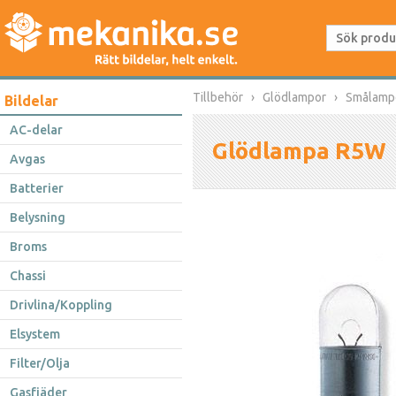
Tillbehör
Glödlampor
Smålamp
Bildelar
AC-delar
Glödlampa R5W
Avgas
Batterier
Belysning
Broms
Chassi
Drivlina/Koppling
Elsystem
Filter/Olja
Gasfjäder