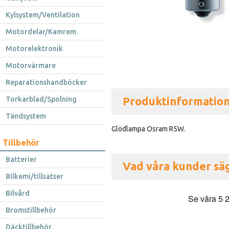
Kylsystem/Ventilation
Motordelar/Kamrem
Motorelektronik
Motorvärmare
Reparationshandböcker
Produktinformatio
Torkarblad/Spolning
Tändsystem
Glödlampa Osram R5W.
Tillbehör
Batterier
Vad våra kunder sä
Bilkemi/tillsatser
Bilvård
Bromstillbehör
Däcktillbehör