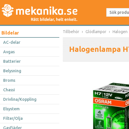
Tillbehör
Glödlampor
Halogen
Bildelar
AC-delar
Halogenlampa H7
Avgas
Batterier
Belysning
Broms
Chassi
Drivlina/Koppling
Elsystem
Filter/Olja
Gasfjäder