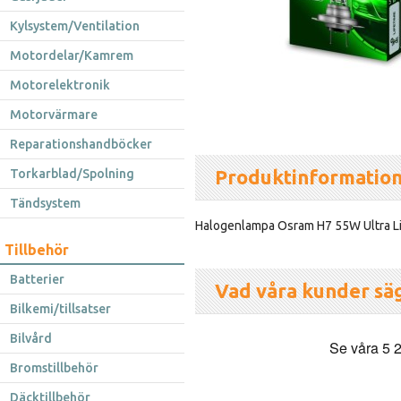
Kylsystem/Ventilation
Motordelar/Kamrem
Motorelektronik
Motorvärmare
Reparationshandböcker
Produktinformatio
Torkarblad/Spolning
Tändsystem
Halogenlampa Osram H7 55W Ultra Life
Tillbehör
Batterier
Vad våra kunder sä
Bilkemi/tillsatser
Bilvård
Bromstillbehör
Däcktillbehör