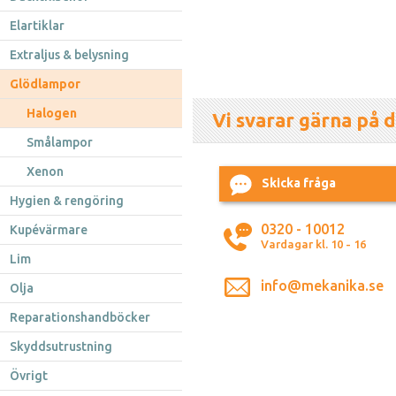
Elartiklar
Extraljus & belysning
Glödlampor
Halogen
Vi svarar gärna på d
Smålampor
Xenon
Skicka fråga
Hygien & rengöring
0320 - 10012
Kupévärmare
Vardagar kl. 10 - 16
Lim
info@mekanika.se
Olja
Reparationshandböcker
Skyddsutrustning
Övrigt