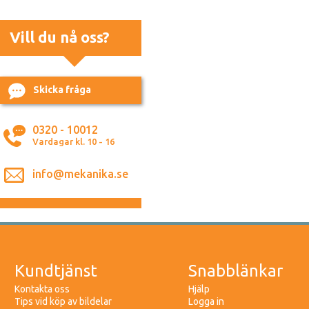
Vill du nå oss?
Skicka fråga
0320 - 10012
Vardagar kl. 10 - 16
info@mekanika.se
Kundtjänst
Snabblänkar
Kontakta oss
Hjälp
Tips vid köp av bildelar
Logga in