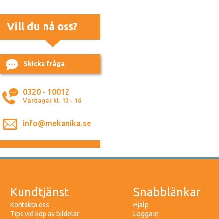
Vill du nå oss?
Skicka fråga
0320 - 10012
Vardagar kl. 10 - 16
info@mekanika.se
Kundtjänst
Snabblänkar
Kontakta oss
Hjälp
Tips vid köp av bildelar
Logga in