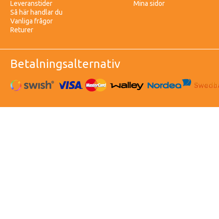
Leveranstider
Mina sidor
Så här handlar du
Vanliga frågor
Returer
Betalningsalternativ