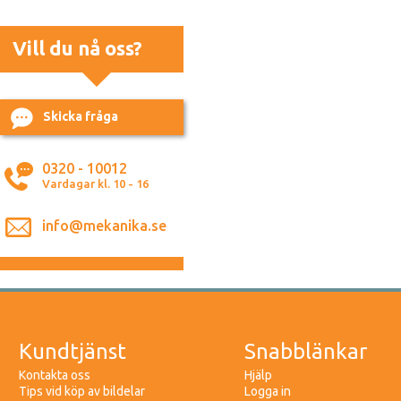
Vill du nå oss?
Skicka fråga
0320 - 10012
Vardagar kl. 10 - 16
info@mekanika.se
Kundtjänst
Snabblänkar
Kontakta oss
Hjälp
Tips vid köp av bildelar
Logga in