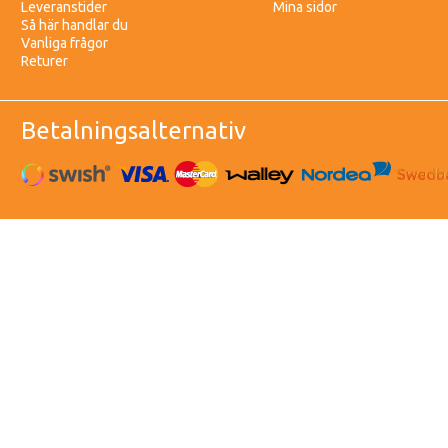
Leveranstider
Mina sidor
Så här handlar du
Vanliga frågor
Returer
Betalningsalternativ