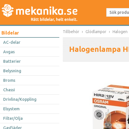
Tillbehör
Glödlampor
Halogen
Bildelar
AC-delar
Halogenlampa H
Avgas
Batterier
Belysning
Broms
Chassi
Drivlina/Koppling
Elsystem
Filter/Olja
Gasfjäder