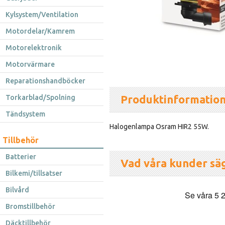
Kylsystem/Ventilation
Motordelar/Kamrem
Motorelektronik
Motorvärmare
Reparationshandböcker
Produktinformatio
Torkarblad/Spolning
Tändsystem
Halogenlampa Osram HIR2 55W.
Tillbehör
Batterier
Vad våra kunder sä
Bilkemi/tillsatser
Bilvård
Bromstillbehör
Däcktillbehör