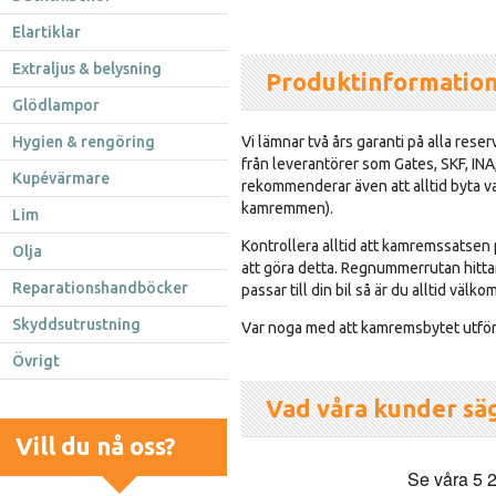
Elartiklar
Extraljus & belysning
Produktinformatio
Glödlampor
Hygien & rengöring
Vi lämnar två års garanti på alla re
från leverantörer som Gates, SKF, INA,
Kupévärmare
rekommenderar även att alltid byta 
kamremmen).
Lim
Kontrollera alltid att kamremssatsen p
Olja
att göra detta. Regnummerrutan hitta
Reparationshandböcker
passar till din bil så är du alltid väl
Skyddsutrustning
Var noga med att kamremsbytet utförs
Övrigt
Vad våra kunder sä
Vill du nå oss?