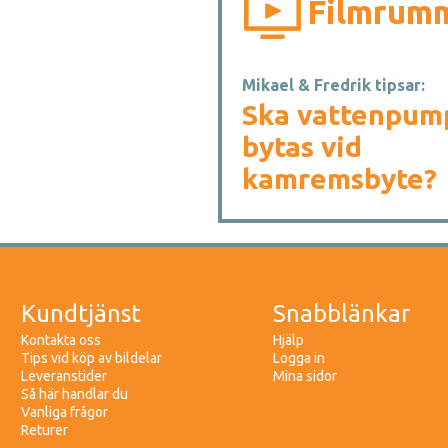
Filmrum
Mikael & Fredrik tipsar:
Ska vattenpum
bytas vid
kamremsbyte?
Kundtjänst
Snabblänkar
Kontakta oss
Hjälp
Tips vid köp av bildelar
Logga in
Leveranstider
Mina sidor
Så här handlar du
Vanliga frågor
Returer