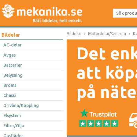
Bildelar
Motordelar/Kamrem
K
Bildelar
AC-delar
Det enk
Avgas
Batterier
att köp
Belysning
på näte
Broms
Chassi
Drivlina/Koppling
Elsystem
Filter/Olja
Gasfjäder