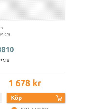
ro
 Micra
3810
23810
1 678 kr
Köp