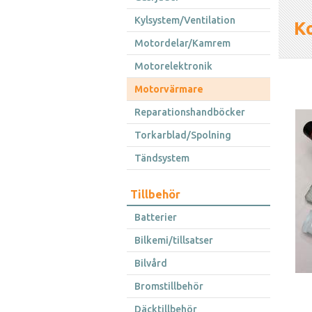
Kylsystem/Ventilation
K
Motordelar/Kamrem
Motorelektronik
Motorvärmare
Reparationshandböcker
Torkarblad/Spolning
Tändsystem
Tillbehör
Batterier
Bilkemi/tillsatser
Bilvård
Bromstillbehör
Däcktillbehör