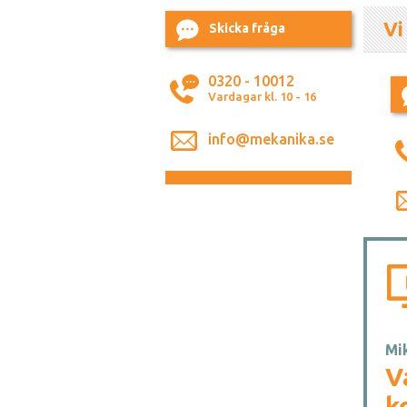
Vi
Skicka fråga
0320 - 10012
Vardagar kl. 10 - 16
info@mekanika.se
Mik
V
k