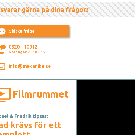
 svarar gärna på dina frågor!
Skicka fråga
0320 - 10012
Vardagar kl. 10 - 16
info@mekanika.se
Filmrummet
ael & Fredrik tipsar:
ad krävs för ett
omplett