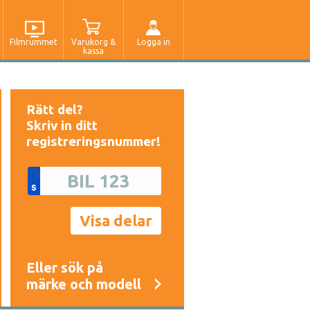
Filmrummet
Varukorg &
Logga in
kassa
Rätt del?
Skriv in ditt
registreringsnummer!
Eller sök på
märke och modell