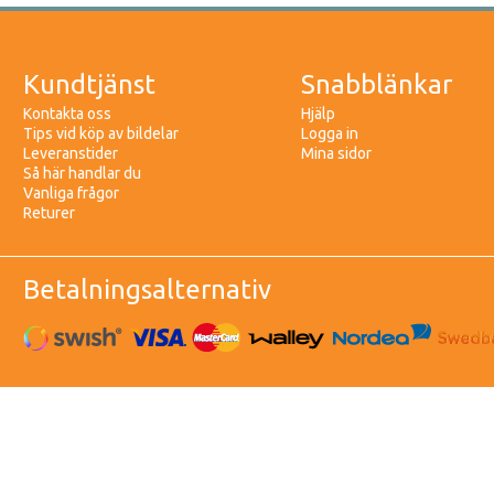
Kundtjänst
Snabblänkar
Kontakta oss
Hjälp
Tips vid köp av bildelar
Logga in
Leveranstider
Mina sidor
Så här handlar du
Vanliga frågor
Returer
Betalningsalternativ