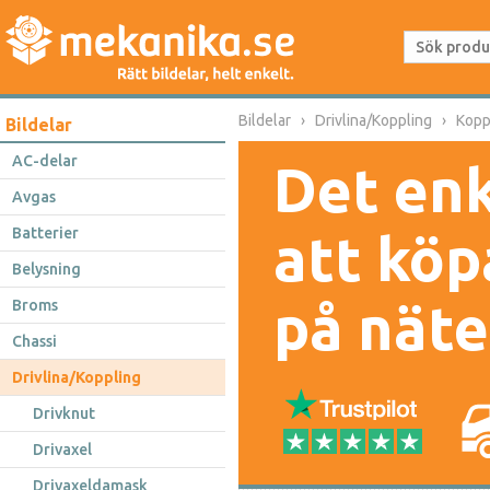
Bildelar
Drivlina/Koppling
Kopp
Bildelar
AC-delar
Det enk
Avgas
Batterier
att köp
Belysning
på näte
Broms
Chassi
Drivlina/Koppling
Drivknut
Drivaxel
Drivaxeldamask