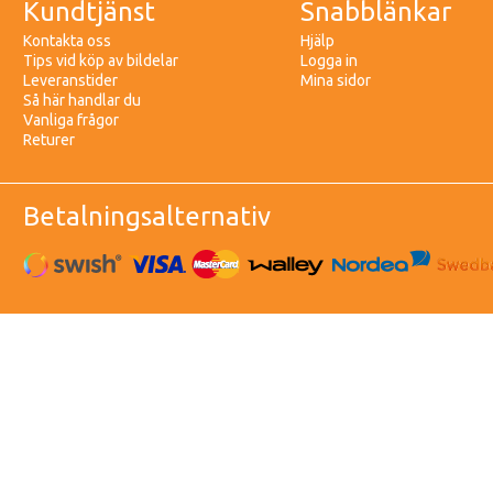
Kundtjänst
Snabblänkar
Kontakta oss
Hjälp
Tips vid köp av bildelar
Logga in
Leveranstider
Mina sidor
Så här handlar du
Vanliga frågor
Returer
Betalningsalternativ