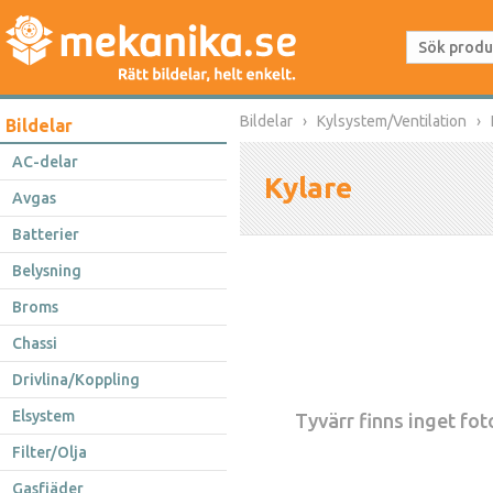
Bildelar
Kylsystem/Ventilation
Bildelar
AC-delar
Kylare
Avgas
Batterier
Belysning
Broms
Chassi
Drivlina/Koppling
Elsystem
Tyvärr finns inget foto
Filter/Olja
Gasfjäder