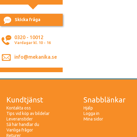
Skicka fråga
0320 - 10012
Vardagar kl. 10 - 16
info@mekanika.se
Kundtjänst
Snabblänkar
Kontakta oss
Hjälp
Tips vid köp av bildelar
Logga in
Leveranstider
Mina sidor
Så här handlar du
Vanliga frågor
Returer