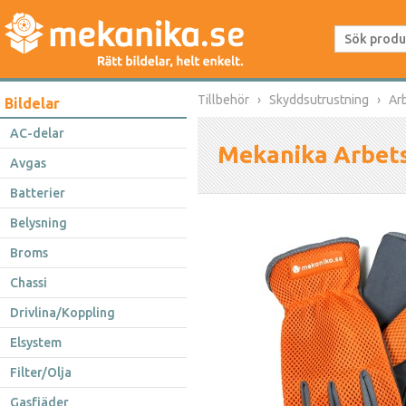
Tillbehör
Skyddsutrustning
Ar
Bildelar
AC-delar
Mekanika Arbet
Avgas
Batterier
Belysning
Broms
Chassi
Drivlina/Koppling
Elsystem
Filter/Olja
Gasfjäder