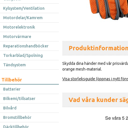
Kylsystem/Ventilation
Motordelar/Kamrem
Motorelektronik
Motorvärmare
Reparationshandböcker
Produktinformatio
Torkarblad/Spolning
Skydda dina händer med vår prisvärd
Tändsystem
orange mesh-material.
Visa storleksguide (öppnas i nytt fön
Tillbehör
Batterier
Vad våra kunder sä
Bilkemi/tillsatser
Bilvård
Bromstillbehör
Däcktillbehör