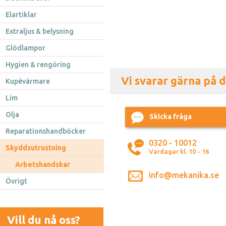
Elartiklar
Extraljus & belysning
Glödlampor
Hygien & rengöring
Vi svarar gärna på d
Kupévärmare
Lim
Olja
Skicka fråga
Reparationshandböcker
0320 - 10012
Skyddsutrustning
Vardagar kl. 10 - 16
Arbetshandskar
info@mekanika.se
Övrigt
Vill du nå oss?