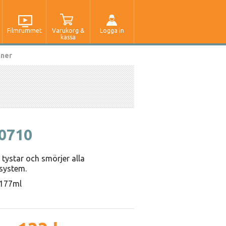
Filmrummet
Varukorg &
Logga in
kassa
aner
60710
 tystar och smörjer alla
system.
 177ml