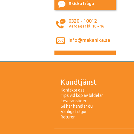
Skicka fråga
0320 - 10012
Vardagar kl. 10 - 16
info@mekanika.se
Kundtjänst
Kontakta oss
Tips vid köp av bildelar
Leveranstider
Så här handlar du
Vanliga frågor
Returer