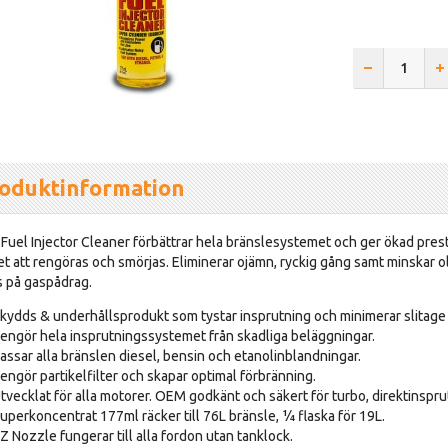
oduktinformation
 Fuel Injector Cleaner förbättrar hela bränslesystemet och ger ökad presta
t att rengöras och smörjas. Eliminerar ojämn, ryckig gång samt minskar o
 på gaspådrag.
kydds & underhållsprodukt som tystar insprutning och minimerar slitage 
engör hela insprutningssystemet från skadliga beläggningar.
assar alla bränslen diesel, bensin och etanolinblandningar.
engör partikelfilter och skapar optimal förbränning.
tvecklat för alla motorer. OEM godkänt och säkert för turbo, direktinspru
uperkoncentrat 177ml räcker till 76L bränsle, ¼ flaska för 19L.
Z Nozzle fungerar till alla fordon utan tanklock.