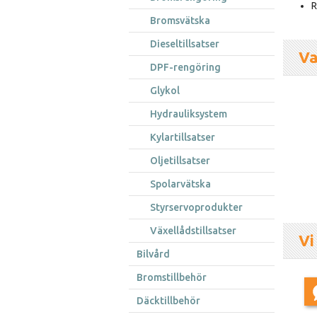
R
Bromsvätska
Dieseltillsatser
Va
DPF-rengöring
Glykol
Hydrauliksystem
Kylartillsatser
Oljetillsatser
Spolarvätska
Styrservoprodukter
Växellådstillsatser
Vi
Bilvård
Bromstillbehör
Däcktillbehör