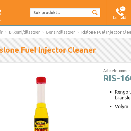
Kontakt
ör
Bilkemi/tillsatser
Bensintillsatser
Rislone Fuel Injector Cle
slone Fuel Injector Cleaner
Artikelnummer
RIS-1
Rengör,
bränsle
Volym: