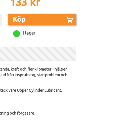
133 kr
Köp
I lager
nda, kraft och fler kilometer - hjälper
ljud från insprutning, startproblem och
tack vare Upper Cylinder Lubricant.
tning och förgasare.