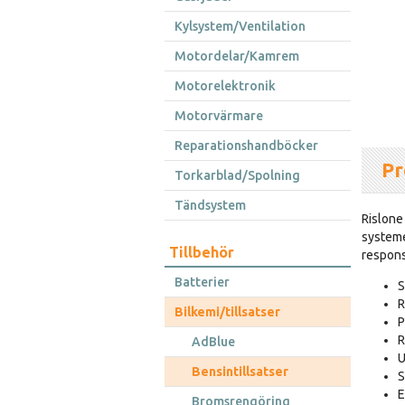
Kylsystem/Ventilation
Motordelar/Kamrem
Motorelektronik
Motorvärmare
Reparationshandböcker
Pr
Torkarblad/Spolning
Tändsystem
Rislone
systeme
Tillbehör
respons
Batterier
S
R
Bilkemi/tillsatser
P
R
AdBlue
U
Bensintillsatser
S
E
Bromsrengöring