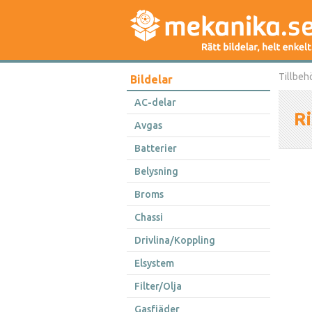
Tillbeh
Bildelar
AC-delar
Ri
Avgas
Batterier
Belysning
Broms
Chassi
Drivlina/Koppling
Elsystem
Filter/Olja
Gasfjäder