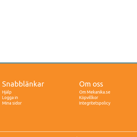
Snabblänkar
Om oss
Hjälp
Om Mekanika.se
Logga in
Köpvillkor
Mina sidor
Integritetspolicy