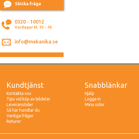
Skicka fråga
0320 - 10012
Vardagar kl. 10 - 16
info@mekanika.se
Kundtjänst
Snabblänkar
Kontakta oss
Hjälp
Tips vid köp av bildelar
Logga in
Leveranstider
Mina sidor
Så här handlar du
Vanliga frågor
Returer