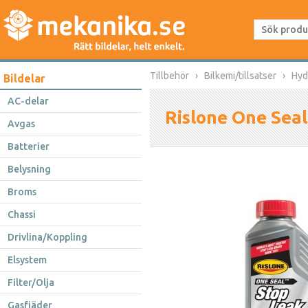
Tillbehör
Bilkemi/tillsatser
Hyd
Bildelar
AC-delar
Rislone One Seal
Avgas
Batterier
Belysning
Broms
Chassi
Drivlina/Koppling
Elsystem
Filter/Olja
Gasfjäder