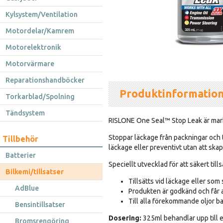
Kylsystem/Ventilation
Motordelar/Kamrem
Motorelektronik
Motorvärmare
Reparationshandböcker
Produktinformatio
Torkarblad/Spolning
Tändsystem
RISLONE One Seal™ Stop Leak är mar
Stoppar läckage från packningar och t
Tillbehör
läckage eller preventivt utan att ska
Batterier
Speciellt utvecklad för att säkert till
Bilkemi/tillsatser
Tillsätts vid läckage eller som
AdBlue
Produkten är godkänd och får a
Till alla förekommande oljor b
Bensintillsatser
Dosering:
325ml behandlar upp till e
Bromsrengöring