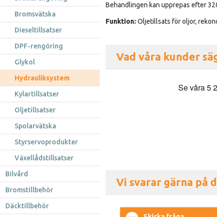
Behandlingen kan upprepas efter 320
Bromsvätska
Funktion:
Oljetillsats för oljor, rek
Dieseltillsatser
DPF-rengöring
Vad våra kunder sä
Glykol
Hydrauliksystem
Kylartillsatser
Oljetillsatser
Spolarvätska
Styrservoprodukter
Växellådstillsatser
Bilvård
Vi svarar gärna på d
Bromstillbehör
Däcktillbehör
Skicka fråga