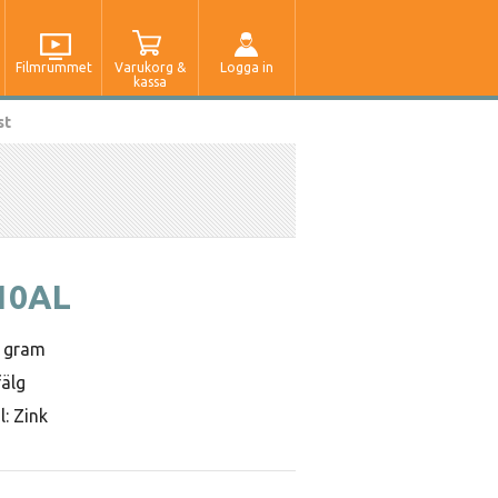
Filmrummet
Varukorg &
Logga in
kassa
st
10AL
0 gram
fälg
l: Zink