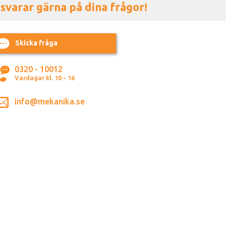
 svarar gärna på dina frågor!
Skicka fråga
0320 - 10012
Vardagar kl. 10 - 16
info@mekanika.se