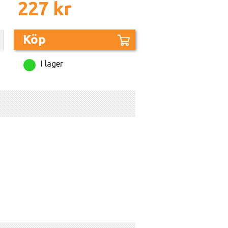
227 kr
Köp
I lager