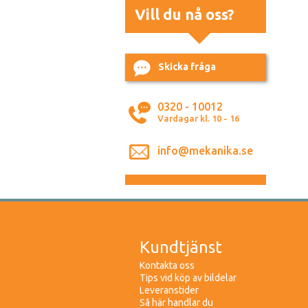
Vill du nå oss?
Skicka fråga
0320 - 10012
Vardagar kl. 10 - 16
info@mekanika.se
Kundtjänst
Kontakta oss
Tips vid köp av bildelar
Leveranstider
Så här handlar du