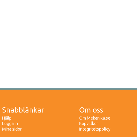
Snabblänkar
Om oss
Hjälp
Om Mekanika.se
Logga in
Köpvillkor
Mina sidor
Integritetspolicy