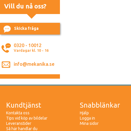
Vill du nå oss?
Skicka fråga
0320 - 10012
Vardagar kl. 10 - 16
info@mekanika.se
Kundtjänst
Snabblänkar
Kontakta oss
Hjälp
Tips vid köp av bildelar
Logga in
Leveranstider
Mina sidor
Så här handlar du