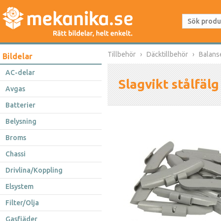
Tillbehör
Däcktillbehör
Balans
Bildelar
AC-delar
Slagvikt stålfälg
Avgas
Batterier
Belysning
Broms
Chassi
Drivlina/Koppling
Elsystem
Filter/Olja
Gasfjäder