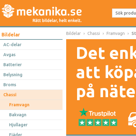
Bildelar
Chassi
Framvagn
St
Bildelar
AC-delar
Det enk
Avgas
Batterier
att köp
Belysning
på näte
Broms
Chassi
Framvagn
Bakvagn
Hjullager
Fjäder