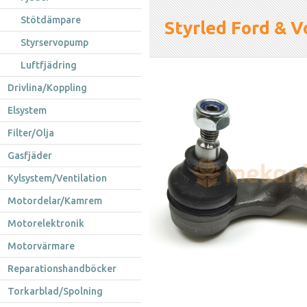
Stötdämpare
Styrled Ford & V
Styrservopump
Luftfjädring
Drivlina/Koppling
Elsystem
Filter/Olja
Gasfjäder
Kylsystem/Ventilation
Motordelar/Kamrem
Motorelektronik
Motorvärmare
Reparationshandböcker
Torkarblad/Spolning