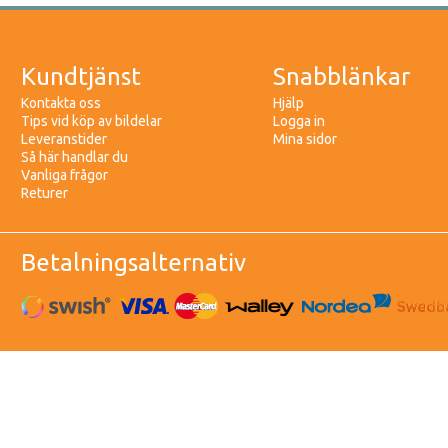
Kundtjänst
Snabblänkar
Kontakta oss
Hjälp
Tips vid köp av bildelar
Logga in
Leveranstider
Mina sidor
Så här handlar du
Vanliga frågor
Returer
Betalningsalternativ