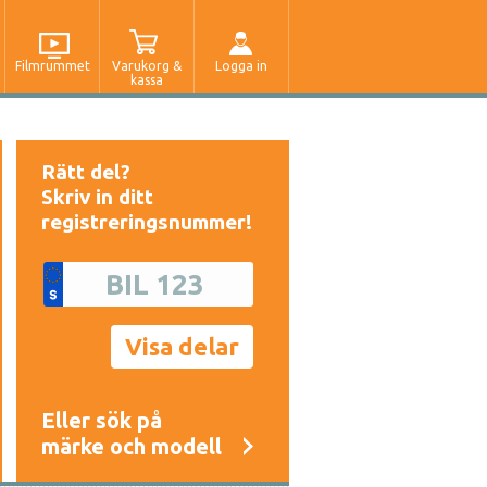
Filmrummet
Varukorg &
Logga in
kassa
Rätt del?
Skriv in ditt
registreringsnummer!
Eller sök på
märke och modell