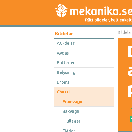
Bildelar
Bildelar
AC-delar
Avgas
Batterier
Belysning
Broms
Chassi
Framvagn
Bakvagn
Hjullager
Fjäder