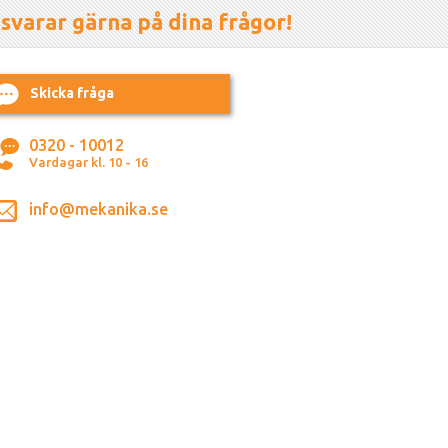
 svarar gärna på dina frågor!
Skicka fråga
0320 - 10012
Vardagar kl. 10 - 16
info@mekanika.se