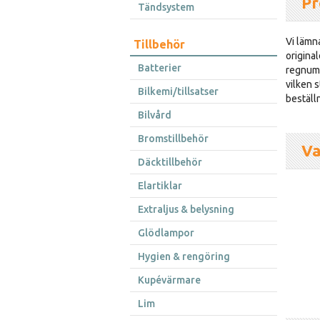
Pr
Tändsystem
Vi lämna
Tillbehör
original
Batterier
regnumm
vilken s
Bilkemi/tillsatser
beställ
Bilvård
Bromstillbehör
Va
Däcktillbehör
Elartiklar
Extraljus & belysning
Glödlampor
Hygien & rengöring
Kupévärmare
Lim