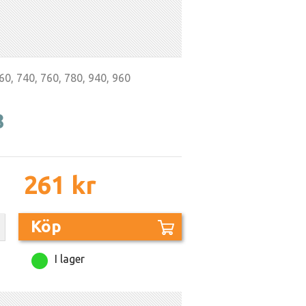
60, 740, 760, 780, 940, 960
8
261 kr
Köp
I lager