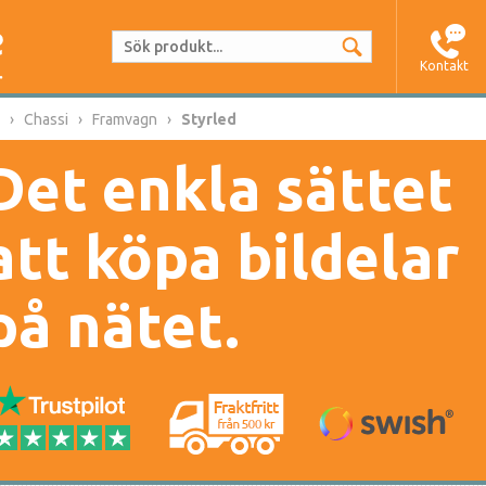
Kontakt
Chassi
Framvagn
Styrled
Det enkla sättet
att köpa bildelar
på nätet.