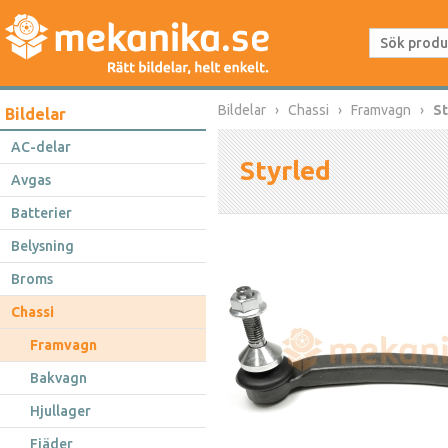
Bildelar
Chassi
Framvagn
St
Bildelar
AC-delar
Styrled
Avgas
Batterier
Belysning
Broms
Chassi
Framvagn
Bakvagn
Hjullager
Fjäder