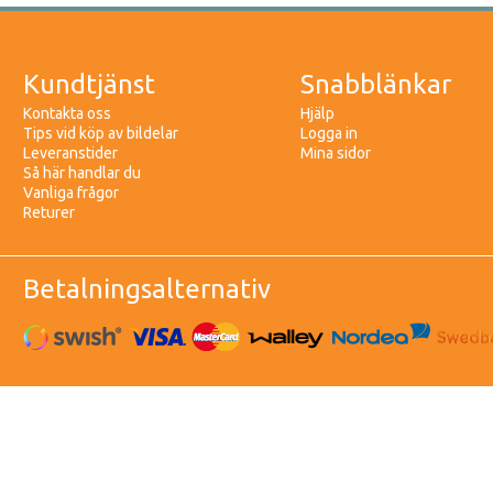
Kundtjänst
Snabblänkar
Kontakta oss
Hjälp
Tips vid köp av bildelar
Logga in
Leveranstider
Mina sidor
Så här handlar du
Vanliga frågor
Returer
Betalningsalternativ