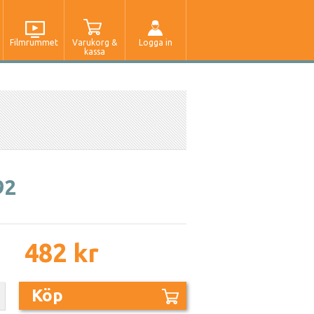
Filmrummet
Varukorg &
Logga in
kassa
92
482 kr
Köp