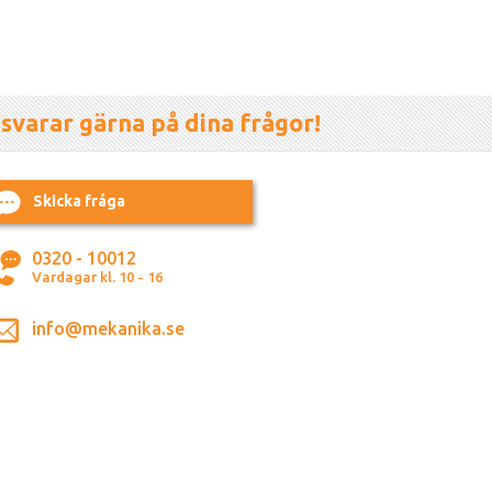
 svarar gärna på dina frågor!
Skicka fråga
0320 - 10012
Vardagar kl. 10 - 16
info@mekanika.se