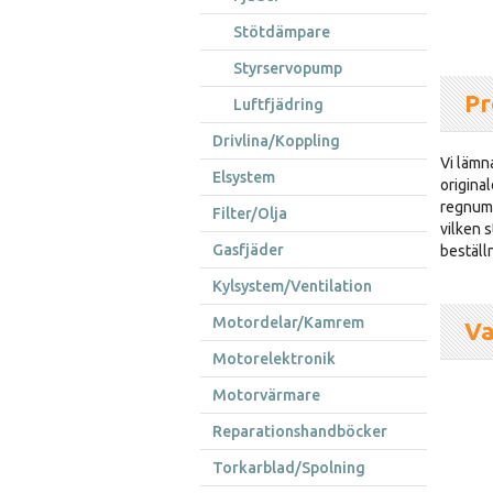
Stötdämpare
Styrservopump
Pr
Luftfjädring
Drivlina/Koppling
Vi lämna
Elsystem
original
regnumm
Filter/Olja
vilken s
Gasfjäder
beställ
Kylsystem/Ventilation
Motordelar/Kamrem
Va
Motorelektronik
Motorvärmare
Reparationshandböcker
Torkarblad/Spolning