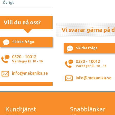
Övrigt
Vill du nå oss?
Vi svarar gärna på d
Skicka fråga
Skicka fråga
0320 - 10012
0320 - 10012
Vardagar kl. 10 - 16
Vardagar kl. 10 - 16
info@mekanika.se
info@mekanika.se
Kundtjänst
Snabblänkar