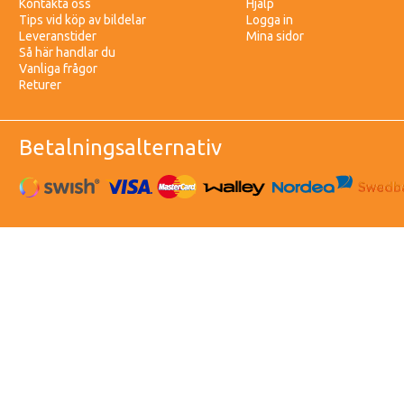
Kontakta oss
Hjälp
Tips vid köp av bildelar
Logga in
Leveranstider
Mina sidor
Så här handlar du
Vanliga frågor
Returer
Betalningsalternativ