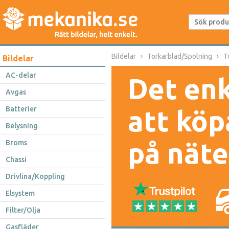
Bildelar
Torkarblad/Spolning
T
Bildelar
AC-delar
Det enk
Avgas
Batterier
att köp
Belysning
på näte
Broms
Chassi
Drivlina/Koppling
Elsystem
Filter/Olja
Gasfjäder