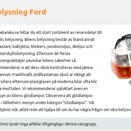
elysning Ford
kanika.se hittar du ett stort sortiment av reservdelar till
bils belysning. Bilens belysning består av bland annat
astare, baklyktor, blinkers, positionsljus, dimljus och
erskyltsbelysning. Eftersom de flesta
sningsdetaljer påverkar bilens säkerhet så
mmenderar vi att dess skick kontrolleras med jämna
nrum. Framförallt strålkastarnas skick är viktigt att
rollera eftersom plastglasen på moderna bilar ofta blir
a med tiden. Vi rekommenderar självklart även en
syn av bilens glödlampor. Observera att glödlampor
s i tillbehörs-menyn under kategori "Glödlampor". Vår
jänst står alltid redo att hjälpa till om du har några frågor om våra belysn
inns tyvärr inga artiklar tillgängliga i denna varugrupp.