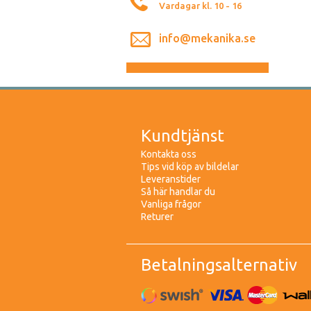
Vardagar kl. 10 - 16
info@mekanika.se
Kundtjänst
Kontakta oss
Tips vid köp av bildelar
Leveranstider
Så här handlar du
Vanliga frågor
Returer
Betalningsalternativ