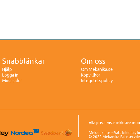
Snabblänkar
Om oss
Hjälp
Om Mekanika.se
Logga in
Köpvillkor
Mina sidor
Integritetspolicy
Alla priser visas inklusive mo
Mekanika.se - Rätt bildelar, h
© 2022 Mekanika Bilreservdela