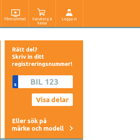
Filmrummet
Varukorg &
Logga in
kassa
Rätt del?
Skriv in ditt
registreringsnummer!
Eller sök på
märke och modell