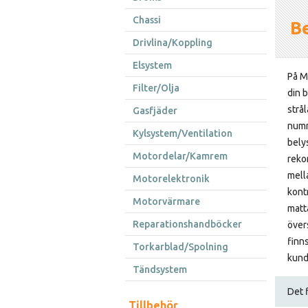
Chassi
B
Drivlina/Koppling
Elsystem
På Me
Filter/Olja
din 
strål
Gasfjäder
numm
Kylsystem/Ventilation
bely
Motordelar/Kamrem
reko
mella
Motorelektronik
kont
Motorvärmare
matt
Reparationshandböcker
över
finn
Torkarblad/Spolning
kundt
Tändsystem
Det f
Tillbehör