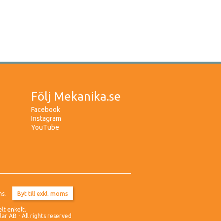
Följ Mekanika.se
Facebook
Instagram
YouTube
ms.
elt enkelt.
r AB - All rights reserved