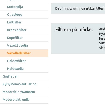
Motorolja
Det finns tyvärr inga artiklar tillg
Oljeplugg
Luftfilter
Filtrera på märke:
Aud
Bränslefilter
Hyu
Kupéfilter
Nis
Suz
Växellådsolja
Visa
Växellådsfilter
Haldexfilter
Haldexolja
Gasfjäder
Kylsystem/Ventilation
Motordelar/Kamrem
Motorelektronik