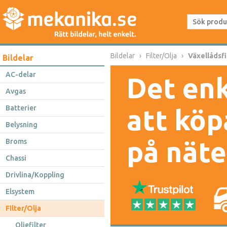
Bildelar
Filter/Olja
Växellådsfi
Bildelar
AC-delar
Det enk
Avgas
Batterier
att köp
Belysning
på näte
Broms
Chassi
Drivlina/Koppling
Elsystem
Filter/Olja
Oljefilter