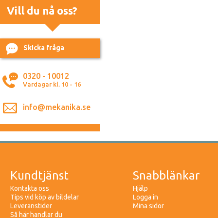
Vill du nå oss?
Skicka fråga
0320 - 10012
Vardagar kl. 10 - 16
info@mekanika.se
Kundtjänst
Snabblänkar
Kontakta oss
Hjälp
Tips vid köp av bildelar
Logga in
Leveranstider
Mina sidor
Så här handlar du