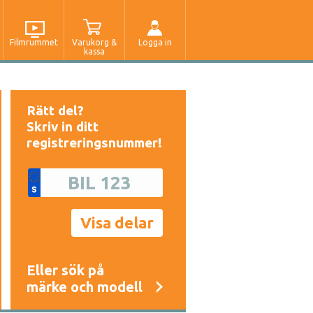
Filmrummet
Varukorg &
Logga in
kassa
Rätt del?
Skriv in ditt
registreringsnummer!
Eller sök på
märke och modell