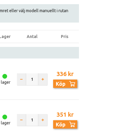
numret eller välj modell manuellt i rutan
Lager
Antal
Pris
336 kr
I lager
Köp
351 kr
I lager
Köp