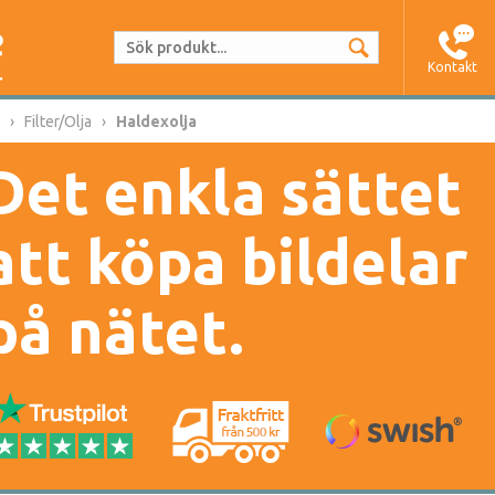
Kontakt
Filter/Olja
Haldexolja
Det enkla sättet
att köpa bildelar
på nätet.