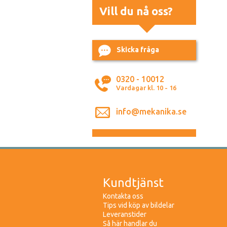
Vill du nå oss?
Skicka fråga
0320 - 10012
Vardagar kl. 10 - 16
info@mekanika.se
Kundtjänst
Kontakta oss
Tips vid köp av bildelar
Leveranstider
Så här handlar du