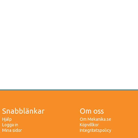
Snabblänkar
Om oss
Hjälp
Om Mekanika.se
Logga in
Köpvillkor
Mina sidor
Integritetspolicy