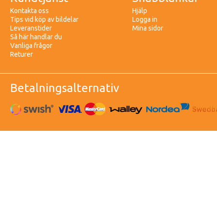
Kontakta oss
Hjälp
Tips vid köp av bildelar
Logga in
Leveranstider
Mina sidor
Så här handlar du
Vanliga frågor
Returer
Betalningsalternativ