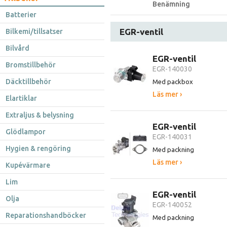
Benämning
Batterier
EGR-ventil
Bilkemi/tillsatser
Bilvård
EGR-ventil
Bromstillbehör
EGR-140030
Däcktillbehör
Med packbox
Läs mer ›
Elartiklar
Extraljus & belysning
EGR-ventil
Glödlampor
EGR-140031
Hygien & rengöring
Med packning
Läs mer ›
Kupévärmare
Lim
EGR-ventil
Olja
EGR-140052
Reparationshandböcker
Med packning