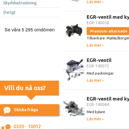
Läs mer ›
Skyddsutrustning
Övrigt
EGR-ventil med ky
EGR-140058
Premium-alternativ
Tillverkare: Mahle/BorgW
Läs mer ›
EGR-ventil
EGR-140072
Med packningar
Läs mer ›
Vill du nå oss?
EGR-ventil med ky
EGR-140084
Skicka fråga
Med kylare
Läs mer ›
0320 - 10012