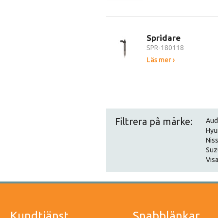
Spridare
SPR-180118
Läs mer ›
Filtrera på märke:
Aud
Hyu
Nis
Suz
Visa
Kundtjänst
Snabblänkar