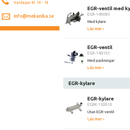
Vardagar kl. 10 - 16
EGR-ventil med ky
EGR-140085
info@mekanika.se
Med kylare
Läs mer ›
EGR-ventil
EGR-140101
Med packningar
Läs mer ›
EGR-kylare
EGR-kylare
EGRK-150010
Utan EGR-ventil
Läs mer ›