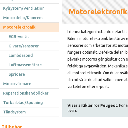
Kylsystem/Ventilation
Motorelektronik
Motordelar/Kamrem
Motorelektronik
I denna kategori hittar du delar till
EGR-ventil
Bilens motorelektronik består av et
sensorer som arbetar för att moto
Givare/sensorer
fungera optimalt. Defekta delar i 
Lambdasond
påverka motorns gångkultur och e
Luftmassemätare
felaktiga avgasvärden. Mekanika.se
all motorelektronik. Om du är osäk
Spridare
din bil så är du alltid välkommen a
Motorvärmare
via telefon eller e-post.
Reparationshandböcker
Torkarblad/Spolning
Visar artiklar för Peugeot.
För a
ovan.
Tändsystem
Tillbehör