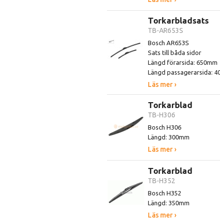
Torkarbladsats
TB-AR653S
Bosch AR653S
Sats till båda sidor
Längd förarsida: 650mm
Längd passagerarsida: 
Läs mer ›
Torkarblad
TB-H306
Bosch H306
Längd: 300mm
Läs mer ›
Torkarblad
TB-H352
Bosch H352
Längd: 350mm
Läs mer ›