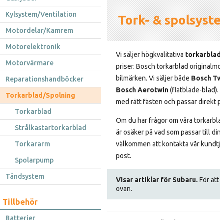
Kylsystem/Ventilation
Tork- & spolsys
Motordelar/Kamrem
Motorelektronik
Vi säljer högkvalitativa
torkarbla
Motorvärmare
priser. Bosch torkarblad originalmo
bilmärken. Vi säljer både
Bosch T
Reparationshandböcker
Bosch Aerotwin
(flatblade-blad)
Torkarblad/Spolning
med rätt fästen och passar direkt på
Torkarblad
Om du har frågor om våra torkarbla
Strålkastartorkarblad
är osäker på vad som passar till din 
Torkararm
välkommen att kontakta vår kundtjä
post.
Spolarpump
Tändsystem
Visar artiklar för Subaru.
För att
ovan.
Tillbehör
Batterier