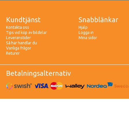
Kundtjänst
Snabblänkar
Kontakta oss
Hjälp
Tips vid köp av bildelar
Logga in
Leveranstider
Mina sidor
Så här handlar du
Vanliga frågor
Returer
Betalningsalternativ