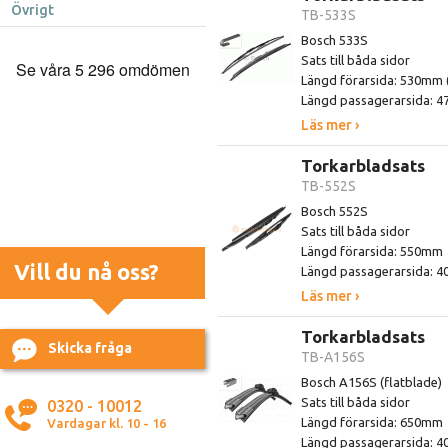
Övrigt
TB-533S
Bosch 533S
Sats till båda sidor
Längd förarsida: 530mm (
Längd passagerarsida: 
Läs mer ›
Torkarbladsats
TB-552S
Bosch 552S
Sats till båda sidor
Längd förarsida: 550mm
Vill du nå oss?
Längd passagerarsida: 
Läs mer ›
Torkarbladsats
Skicka fråga
TB-A156S
Bosch A156S (flatblade)
Sats till båda sidor
0320 - 10012
Längd förarsida: 650mm
Vardagar kl. 10 - 16
Längd passagerarsida: 