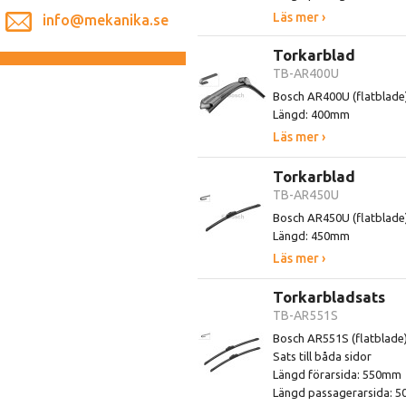
Läs mer ›
info@mekanika.se
Torkarblad
TB-AR400U
Bosch AR400U (flatblade
Längd: 400mm
Läs mer ›
Torkarblad
TB-AR450U
Bosch AR450U (flatblade
Längd: 450mm
Läs mer ›
Torkarbladsats
TB-AR551S
Bosch AR551S (flatblade
Sats till båda sidor
Längd förarsida: 550mm
Längd passagerarsida: 