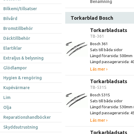
Benämning
Bilkemi/tillsatser
Torkarblad Bosch
Bilvård
Bromstillbehör
Torkarbladsats
TB-361
Däcktillbehör
Bosch 361
Elartiklar
Sats till båda sidor
Längd förarsida: 500mm
Extraljus & belysning
Längd passagerarsida: 
Glödlampor
Läs mer ›
Hygien & rengöring
Torkarbladsats
TB-531S
Kupévärmare
Bosch 531S
Lim
Sats till båda sidor
Längd förarsida: 530mm (
Olja
Längd passagerarsida: 
Reparationshandböcker
Läs mer ›
Skyddsutrustning
Torkarbladsats