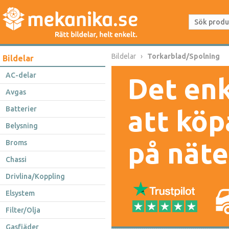
Bildelar
Torkarblad/Spolning
Bildelar
AC-delar
Det enk
Avgas
Batterier
att köp
Belysning
på näte
Broms
Chassi
Drivlina/Koppling
Elsystem
Filter/Olja
Gasfjäder