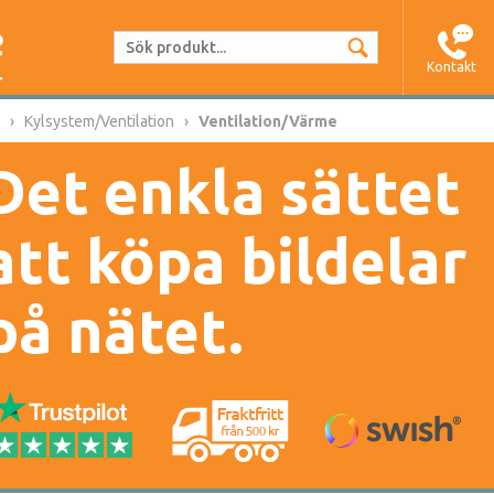
Kontakt
Kylsystem/Ventilation
Ventilation/Värme
Det enkla sättet
att köpa bildelar
på nätet.