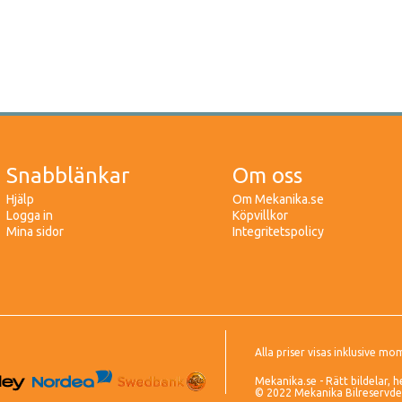
Snabblänkar
Om oss
Hjälp
Om Mekanika.se
Logga in
Köpvillkor
Mina sidor
Integritetspolicy
Alla priser visas inklusive mo
Mekanika.se - Rätt bildelar, h
© 2022 Mekanika Bilreservdela