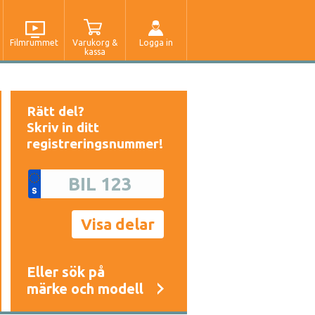
Filmrummet
Varukorg &
Logga in
kassa
Rätt del?
Skriv in ditt
registreringsnummer!
Eller sök på
märke och modell