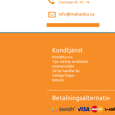
Vardagar kl. 10 - 16
info@mekanika.se
Kundtjänst
Kontakta oss
Tips vid köp av bildelar
Leveranstider
Så här handlar du
Vanliga frågor
Returer
Betalningsalternativ