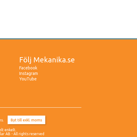
Följ Mekanika.se
Facebook
Instagram
YouTube
ms.
elt enkelt.
r AB - All rights reserved