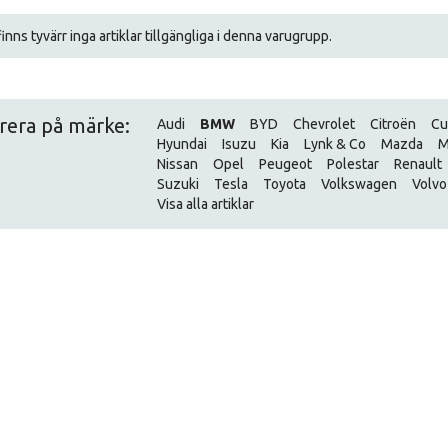
inns tyvärr inga artiklar tillgängliga i denna varugrupp.
trera på märke:
Audi
BMW
BYD
Chevrolet
Citroën
Cu
Hyundai
Isuzu
Kia
Lynk & Co
Mazda
M
Nissan
Opel
Peugeot
Polestar
Renault
Suzuki
Tesla
Toyota
Volkswagen
Volvo
Visa alla artiklar