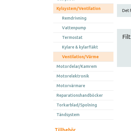
Kylsystem/Ventilation
Det f
Remdrivning
Vattenpump
Fil
Termostat
Kylare & kylarfläkt
Ventilation/Värme
Motordelar/Kamrem
Motorelektronik
Motorvärmare
Reparationshandböcker
Torkarblad/Spolning
Tändsystem
Tillbehör