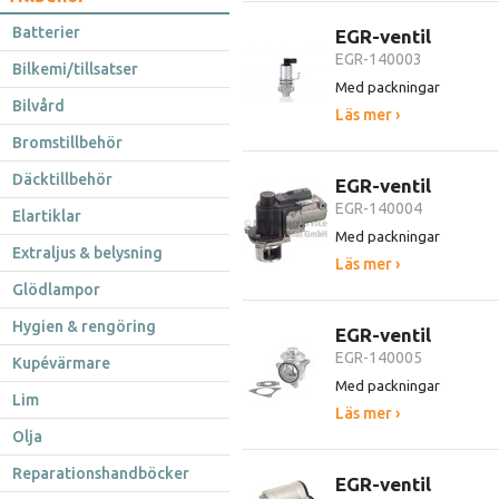
Batterier
EGR-ventil
EGR-140003
Bilkemi/tillsatser
Med packningar
Bilvård
Läs mer ›
Bromstillbehör
Däcktillbehör
EGR-ventil
EGR-140004
Elartiklar
Med packningar
Extraljus & belysning
Läs mer ›
Glödlampor
Hygien & rengöring
EGR-ventil
EGR-140005
Kupévärmare
Med packningar
Lim
Läs mer ›
Olja
Reparationshandböcker
EGR-ventil