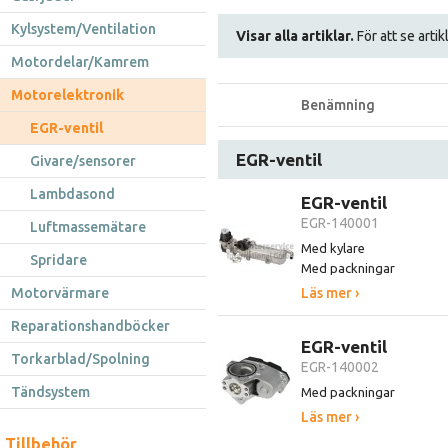
Kylsystem/Ventilation
Visar alla artiklar.
För att se artik
Motordelar/Kamrem
Motorelektronik
Benämning
EGR-ventil
EGR-ventil
Givare/sensorer
Lambdasond
EGR-ventil
EGR-140001
Luftmassemätare
Med kylare
Spridare
Med packningar
Motorvärmare
Läs mer ›
Reparationshandböcker
EGR-ventil
Torkarblad/Spolning
EGR-140002
Tändsystem
Med packningar
Läs mer ›
Tillbehör