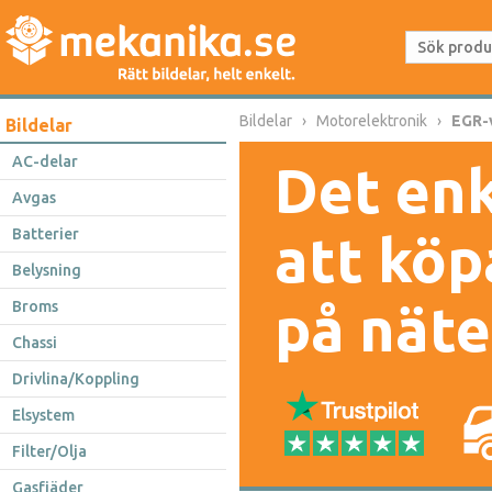
Bildelar
Motorelektronik
EGR-v
Bildelar
AC-delar
Det enk
Avgas
Batterier
att köp
Belysning
på näte
Broms
Chassi
Drivlina/Koppling
Elsystem
Filter/Olja
Gasfjäder