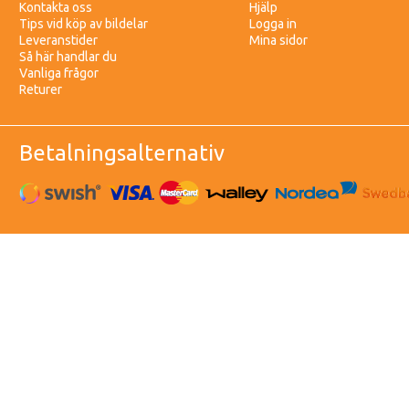
Kontakta oss
Hjälp
Tips vid köp av bildelar
Logga in
Leveranstider
Mina sidor
Så här handlar du
Vanliga frågor
Returer
Betalningsalternativ