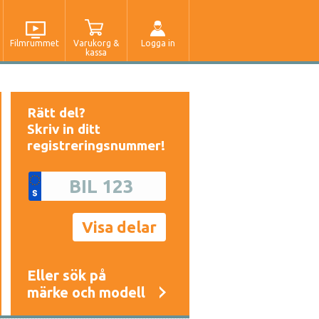
Filmrummet
Varukorg &
Logga in
kassa
Rätt del?
Skriv in ditt
registreringsnummer!
Eller sök på
märke och modell