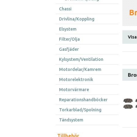
Chassi
Br
Drivlina/Koppling
Elsystem
Visa
Filter/Olja
Gasfjäder
Kylsystem/Ventilation
Motordelar/Kamrem
Bro
Motorelektronik
Motorvärmare
Reparationshandböcker
Torkarblad/Spolning
Tändsystem
Tillbehör