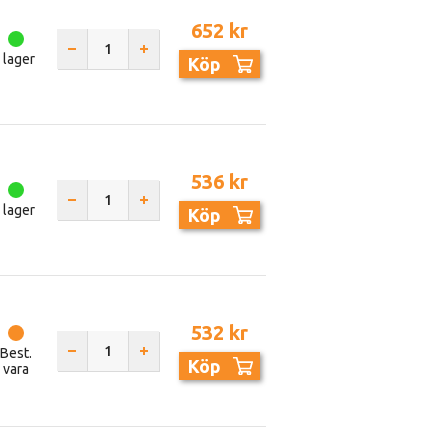
652 kr
I lager
Köp
536 kr
I lager
Köp
532 kr
Best.
Köp
vara