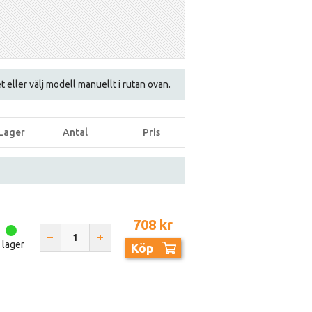
et eller välj modell manuellt i rutan ovan.
Lager
Antal
Pris
708 kr
I lager
Köp