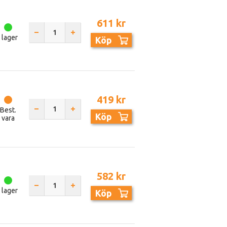
611 kr
I lager
Köp
419 kr
Best.
Köp
vara
582 kr
I lager
Köp