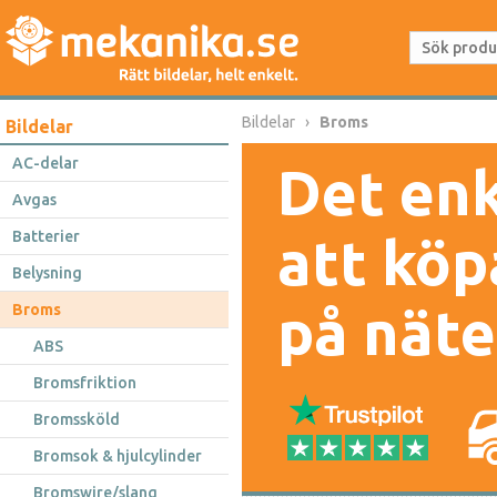
Bildelar
Broms
Bildelar
AC-delar
Det enk
Avgas
Batterier
att köp
Belysning
på näte
Broms
ABS
Bromsfriktion
Bromssköld
Bromsok & hjulcylinder
Bromswire/slang