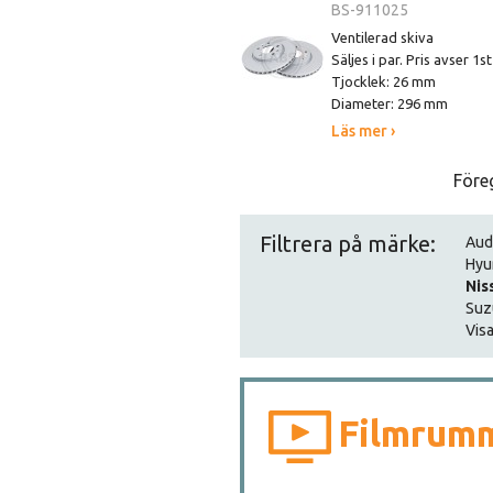
BS-911025
Ventilerad skiva
Säljes i par. Pris avser 1s
Tjocklek: 26 mm
Diameter: 296 mm
Läs mer ›
Före
Filtrera på märke:
Aud
Hyu
Nis
Suz
Visa
Filmrum