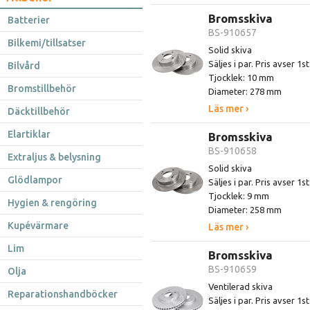
Bromsskiva
Batterier
BS-910657
Bilkemi/tillsatser
Solid skiva
Säljes i par. Pris avser 1s
Bilvård
Tjocklek: 10 mm
Bromstillbehör
Diameter: 278 mm
Läs mer ›
Däcktillbehör
Elartiklar
Bromsskiva
BS-910658
Extraljus & belysning
Solid skiva
Glödlampor
Säljes i par. Pris avser 1s
Tjocklek: 9 mm
Hygien & rengöring
Diameter: 258 mm
Kupévärmare
Läs mer ›
Lim
Bromsskiva
BS-910659
Olja
Ventilerad skiva
Reparationshandböcker
Säljes i par. Pris avser 1s