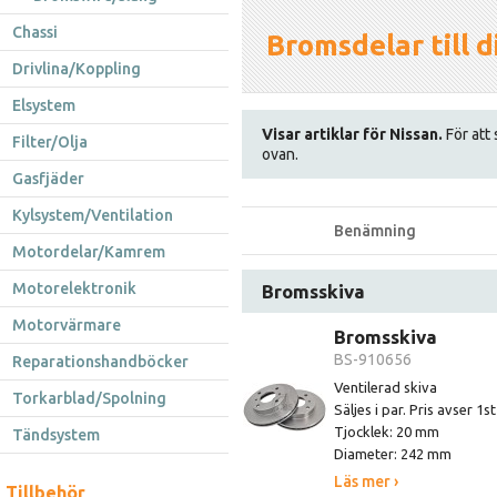
Chassi
Bromsdelar till d
Drivlina/Koppling
Elsystem
Visar artiklar för Nissan.
För att 
Filter/Olja
ovan.
Gasfjäder
Kylsystem/Ventilation
Benämning
Motordelar/Kamrem
Motorelektronik
Bromsskiva
Motorvärmare
Bromsskiva
BS-910656
Reparationshandböcker
Ventilerad skiva
Torkarblad/Spolning
Säljes i par. Pris avser 1s
Tjocklek: 20 mm
Tändsystem
Diameter: 242 mm
Läs mer ›
Tillbehör