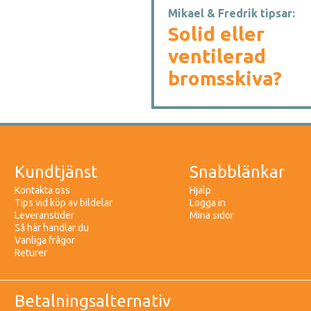
Mikael & Fredrik tipsar:
Solid eller
ventilerad
bromsskiva?
Kundtjänst
Snabblänkar
Kontakta oss
Hjälp
Tips vid köp av bildelar
Logga in
Leveranstider
Mina sidor
Så här handlar du
Vanliga frågor
Returer
Betalningsalternativ