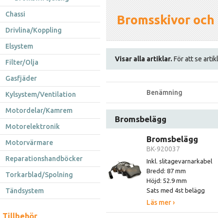
Chassi
Bromsskivor och
Drivlina/Koppling
Elsystem
Visar alla artiklar.
För att se artik
Filter/Olja
Gasfjäder
Benämning
Kylsystem/Ventilation
Motordelar/Kamrem
Bromsbelägg
Motorelektronik
Bromsbelägg
Motorvärmare
BK-920037
Reparationshandböcker
Inkl. slitagevarnarkabel
Bredd: 87 mm
Torkarblad/Spolning
Höjd: 52.9 mm
Tändsystem
Sats med 4st belägg
Läs mer ›
Tillbehör