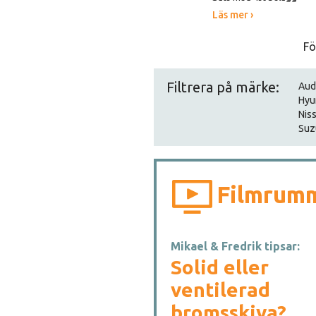
Läs mer ›
Fö
Filtrera på märke:
Aud
Hyu
Nis
Suz
Filmrum
Mikael & Fredrik tipsar:
Solid eller
ventilerad
bromsskiva?