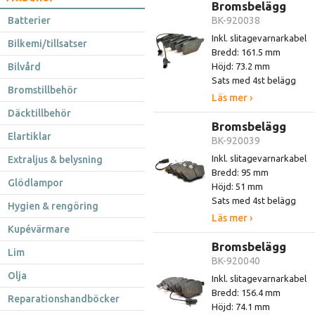
Bromsbelägg
Batterier
BK-920038
Inkl. slitagevarnarkabel
Bilkemi/tillsatser
Bredd: 161.5 mm
Bilvård
Höjd: 73.2 mm
Sats med 4st belägg
Bromstillbehör
Läs mer ›
Däcktillbehör
Bromsbelägg
Elartiklar
BK-920039
Inkl. slitagevarnarkabel
Extraljus & belysning
Bredd: 95 mm
Glödlampor
Höjd: 51 mm
Sats med 4st belägg
Hygien & rengöring
Läs mer ›
Kupévärmare
Bromsbelägg
Lim
BK-920040
Olja
Inkl. slitagevarnarkabel
Bredd: 156.4 mm
Reparationshandböcker
Höjd: 74.1 mm