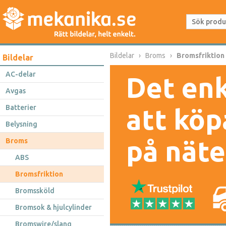
Bildelar
Broms
Bromsfriktion
Bildelar
AC-delar
Det enk
Avgas
Batterier
att köp
Belysning
på näte
Broms
ABS
Bromsfriktion
Bromssköld
Bromsok & hjulcylinder
Bromswire/slang