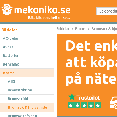
Bildelar
Broms
Bromsok & hju
Bildelar
AC-delar
Det enk
Avgas
Batterier
att köp
Belysning
på näte
Broms
ABS
Bromsfriktion
Bromssköld
Bromsok & hjulcylinder
Bromswire/slang