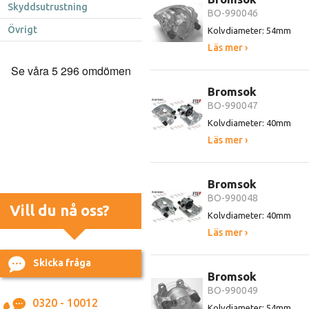
Skyddsutrustning
BO-990046
Övrigt
Kolvdiameter: 54mm
Läs mer ›
Bromsok
BO-990047
Kolvdiameter: 40mm
Läs mer ›
Bromsok
BO-990048
Vill du nå oss?
Kolvdiameter: 40mm
Läs mer ›
Skicka fråga
Bromsok
BO-990049
0320 - 10012
Kolvdiameter: 54mm