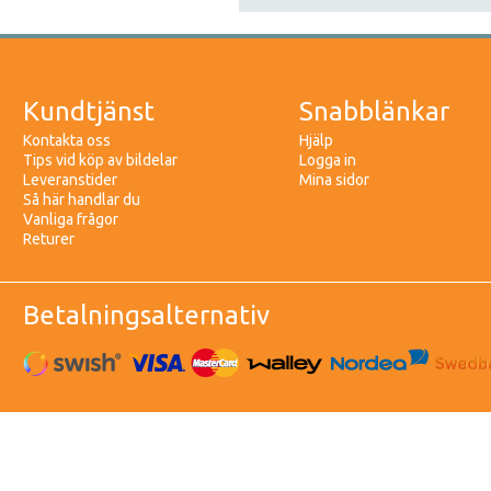
Kundtjänst
Snabblänkar
Kontakta oss
Hjälp
Tips vid köp av bildelar
Logga in
Leveranstider
Mina sidor
Så här handlar du
Vanliga frågor
Returer
Betalningsalternativ