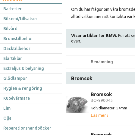
Batterier
Om du har frågor om våra bromsdela
alltid välkommen att kontakta vår k
Bilkemi/tillsatser
Bilvård
Visar artiklar för BMW.
För att se
Bromstillbehör
ovan.
Däcktillbehör
Elartiklar
Benämning
Extraljus & belysning
Bromsok
Glödlampor
Hygien & rengöring
Bromsok
Kupévärmare
BO-990045
Lim
Kolvdiameter: 54mm
Läs mer ›
Olja
Reparationshandböcker
Bromsok