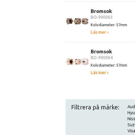
Bromsok
BO-990063
Kolvdiameter: 57mm
Läs mer ›
Bromsok
BO-990064
Kolvdiameter: 57mm
Läs mer ›
Filtrera på märke:
Aud
Hyu
Nis
Suz
Visa