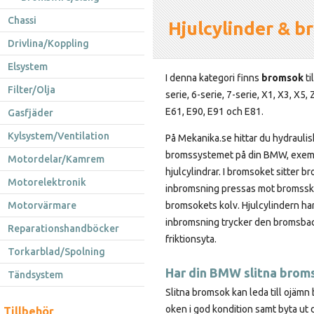
Chassi
Hjulcylinder & 
Drivlina/Koppling
Elsystem
I denna kategori finns
bromsok
ti
Filter/Olja
serie, 6-serie, 7-serie, X1, X3, X5,
E61, E90, E91 och E81.
Gasfjäder
Kylsystem/Ventilation
På Mekanika.se hittar du hydraulis
bromssystemet på din BMW, exem
Motordelar/Kamrem
hjulcylindrar. I bromsoket sitter
Motorelektronik
inbromsning pressas mot bromsski
Motorvärmare
bromsokets kolv. Hjulcylindern har
inbromsning trycker den bromsb
Reparationshandböcker
friktionsyta.
Torkarblad/Spolning
Har din BMW slitna brom
Tändsystem
Slitna bromsok kan leda till ojämn 
oken i god kondition samt byta ut 
Tillbehör