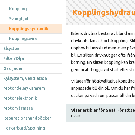
Koppling
Kopplingshydrau
Svänghjul
Kopplingshydraulik
Bilens drivlina består av bland ann
Kopplingswire
drivknutsdamask och koppling. Slit
upphov till missljud men även påv
Elsystem
bil. En sliten drivknut ger ofta ifrå
Filter/Olja
körning. En sliten koppling kan kr
Gasfjäder
genom att hugga vid start eller sli
Kylsystem/Ventilation
Vi lagerför högkvalitativa kopplin
Motordelar/Kamrem
anpassade till din bil. Om du har f
osäker på vad som passar till din b
Motorelektronik
Motorvärmare
Visar artiklar för Seat.
För att se
ovan.
Reparationshandböcker
Torkarblad/Spolning