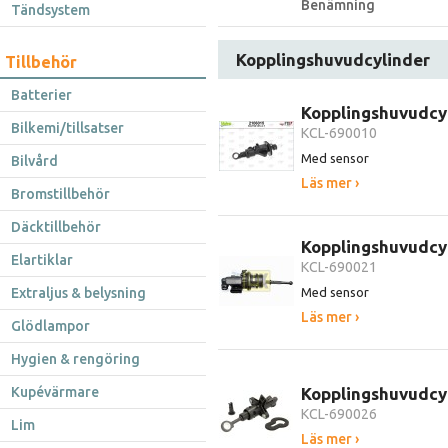
Benämning
Tändsystem
Kopplingshuvudcylinder
Tillbehör
Batterier
Kopplingshuvudcy
Bilkemi/tillsatser
KCL-690010
Med sensor
Bilvård
Läs mer ›
Bromstillbehör
Däcktillbehör
Kopplingshuvudcy
Elartiklar
KCL-690021
Extraljus & belysning
Med sensor
Läs mer ›
Glödlampor
Hygien & rengöring
Kupévärmare
Kopplingshuvudcy
KCL-690026
Lim
Läs mer ›