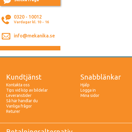
0320 - 10012
Vardagar kl. 10 - 16
info@mekanika.se
Kundtjänst
Snabblänkar
Kontakta oss
Hjälp
Tips vid köp av bildelar
Logga in
Leveranstider
Mina sidor
Så här handlar du
Vanliga frågor
Returer
Betalningsalternativ