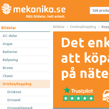
Bildelar
Drivlina/Koppling
Kopp
Bildelar
AC-delar
Det enk
Avgas
Batterier
att köp
Belysning
på näte
Broms
Chassi
Drivlina/Koppling
Drivknut
Drivaxel
Drivaxeldamask