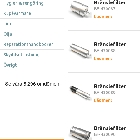
Bränslefilter
Hygien & rengöring
BF-430087
Kupévärmare
Läs mer ›
Lim
Olja
Bränslefilter
Reparationshandböcker
BF-430088
Skyddsutrustning
Läs mer ›
Övrigt
Bränslefilter
BF-430089
Läs mer ›
Bränslefilter
BF-430090