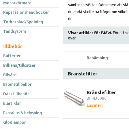
Motorvärmare
samt insatsfilter. Börja med att slå
du ändå skulle ha frågor om vilket
Reparationshandböcker
dessa.
Torkarblad/Spolning
Tändsystem
Visar artiklar för BMW.
För att se
ovan.
Tillbehör
Batterier
Benämning
Bilkemi/tillsatser
Bränslefilter
Bilvård
Bromstillbehör
Bränslefilter
Däcktillbehör
BF-430086
Elartiklar
Läs mer ›
Extraljus & belysning
Glödlampor