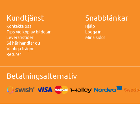
Kundtjänst
Snabblänkar
Kontakta oss
Hjälp
Tips vid köp av bildelar
Logga in
Leveranstider
Mina sidor
Så här handlar du
Vanliga frågor
Returer
Betalningsalternativ