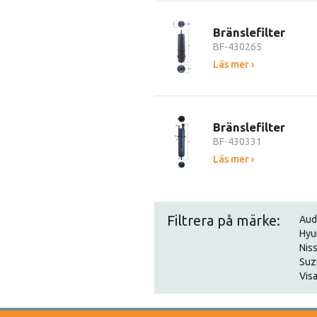
Bränslefilter
BF-430265
Läs mer ›
Bränslefilter
BF-430331
Läs mer ›
Filtrera på märke:
Aud
Hyu
Nis
Suz
Visa