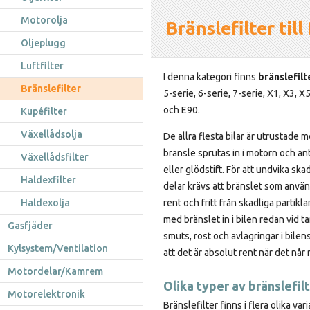
Motorolja
Bränslefilter ti
Oljeplugg
Luftfilter
I denna kategori finns
bränslefilt
Bränslefilter
5-serie, 6-serie, 7-serie, X1, X3, X
och E90.
Kupéfilter
Växellådsolja
De allra flesta bilar är utrustade 
bränsle sprutas in i motorn och a
Växellådsfilter
eller glödstift. För att undvika sk
Haldexfilter
delar krävs att bränslet som anvä
Haldexolja
rent och fritt från skadliga partikla
med bränslet in i bilen redan vid ta
Gasfjäder
smuts, rost och avlagringar i bile
Kylsystem/Ventilation
att det är absolut rent när det nå
Motordelar/Kamrem
Olika typer av bränslefil
Motorelektronik
Bränslefilter finns i flera olika v