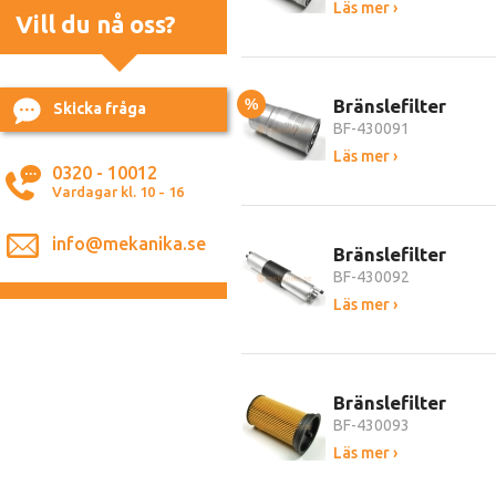
Läs mer ›
Vill du nå oss?
%
Bränslefilter
Skicka fråga
BF-430091
Läs mer ›
0320 - 10012
Vardagar kl. 10 - 16
info@mekanika.se
Bränslefilter
BF-430092
Läs mer ›
Bränslefilter
BF-430093
Läs mer ›