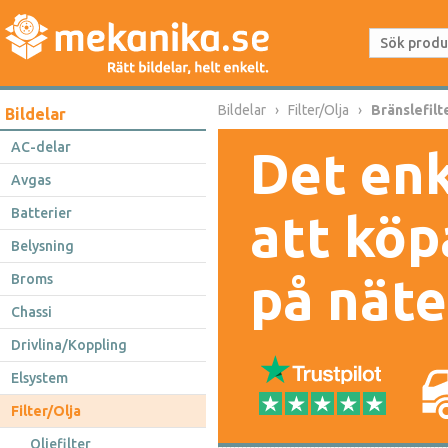
Bildelar
Filter/Olja
Bränslefilt
Bildelar
AC-delar
Det enk
Avgas
Batterier
att köp
Belysning
på näte
Broms
Chassi
Drivlina/Koppling
Elsystem
Filter/Olja
Oljefilter