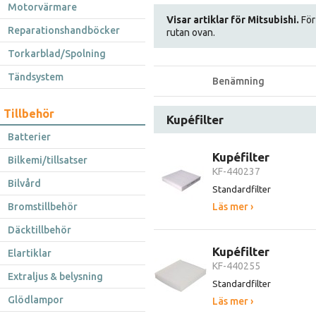
Motorvärmare
Visar artiklar för Mitsubishi.
För 
Reparationshandböcker
rutan ovan.
Torkarblad/Spolning
Tändsystem
Benämning
Tillbehör
Kupéfilter
Batterier
Kupéfilter
Bilkemi/tillsatser
KF-440237
Bilvård
Standardfilter
Bromstillbehör
Läs mer ›
Däcktillbehör
Kupéfilter
Elartiklar
KF-440255
Extraljus & belysning
Standardfilter
Glödlampor
Läs mer ›