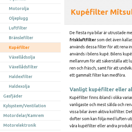
Motorolja
Kupéfilter Mitsu
Oljeplugg
Luftfilter
De flesta nya bilar är utrustade m
Bränslefilter
friskluftfilter
som det även kalla
används dessa filter för att rena 
Kupéfilter
används i bilens kupé. Bilens kupé
Växellådsolja
mellanrum för att säkerställa att l
Växellådsfilter
ren och fräsch, samt för att undv
ett gammalt filter kan medföra.
Haldexfilter
Haldexolja
Vanligt kupéfilter eller a
Gasfjäder
Kupéfilter finns ibland i olika varia
vanligaste och mest sålda och renar
Kylsystem/Ventilation
vissa bilar även aktiva kolfilter. D
Motordelar/Kamrem
dofter som kan följa med luften uti
Motorelektronik
våra kupéfilter eller andra produkt