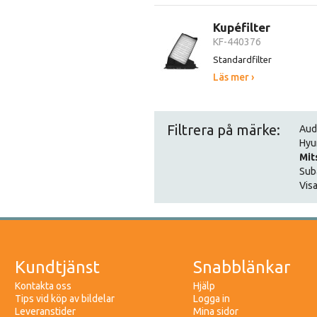
Kupéfilter
KF-440376
Standardfilter
Läs mer ›
Filtrera på märke:
Aud
Hyu
Mit
Sub
Visa
Kundtjänst
Snabblänkar
Kontakta oss
Hjälp
Tips vid köp av bildelar
Logga in
Leveranstider
Mina sidor