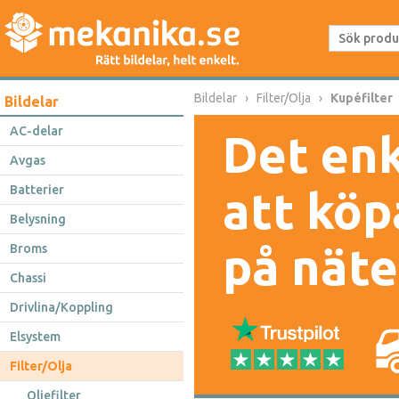
Bildelar
Filter/Olja
Kupéfilter
Bildelar
AC-delar
Det enk
Avgas
Batterier
att köp
Belysning
på näte
Broms
Chassi
Drivlina/Koppling
Elsystem
Filter/Olja
Oljefilter