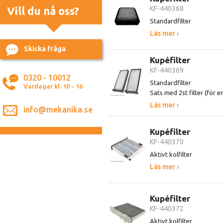
Vill du nå oss?
KF-440368
Standardfilter
Läs mer ›
Skicka fråga
Kupéfilter
KF-440369
0320 - 10012
Standardfilter
Vardagar kl. 10 - 16
Sats med 2st filter (för en
Läs mer ›
info@mekanika.se
Kupéfilter
KF-440370
Aktivt kolfilter
Läs mer ›
Kupéfilter
KF-440372
Aktivt kolfilter