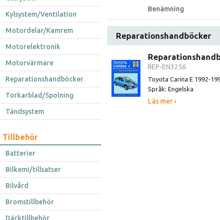
Benämning
Kylsystem/Ventilation
Motordelar/Kamrem
Reparationshandböcker
Motorelektronik
Reparationshand
Motorvärmare
REP-EN3256
Reparationshandböcker
Toyota Carina E 1992-19
Språk: Engelska
Torkarblad/Spolning
Läs mer ›
Tändsystem
Tillbehör
Batterier
Bilkemi/tillsatser
Bilvård
Bromstillbehör
Däcktillbehör