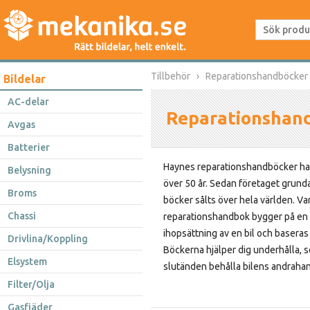
Tillbehör
Reparationshandböcker
Bildelar
AC-delar
Reparationshan
Avgas
Batterier
Haynes reparationshandböcker har
Belysning
över 50 år. Sedan företaget grund
Broms
böcker sålts över hela världen. Va
Chassi
reparationshandbok bygger på en 
ihopsättning av en bil och baseras
Drivlina/Koppling
Böckerna hjälper dig underhålla, s
Elsystem
slutänden behålla bilens andraha
Filter/Olja
Gasfjäder