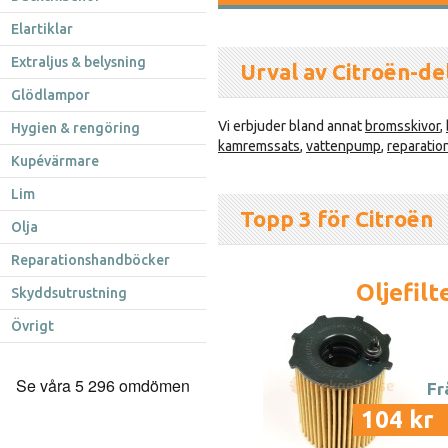
Elartiklar
Extraljus & belysning
Urval av Citroën-de
Glödlampor
Vi erbjuder bland annat
bromsskivor
,
Hygien & rengöring
kamremssats
,
vattenpump
,
reparati
Kupévärmare
Lim
Topp 3 för Citroën
Olja
Reparationshandböcker
Oljefilt
Skyddsutrustning
Övrigt
Fr
104 kr