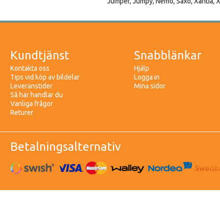
Jumper, Jumpy, Nemo, Saxo, Xantia, 
Kundtjänst
Snabblänkar
Kontakta oss
Hjälp
Tips vid köp av bildelar
Logga in
Leveranstider
Mina sidor
Så här handlar du
Vanliga frågor
Returer
Betalningsalternativ