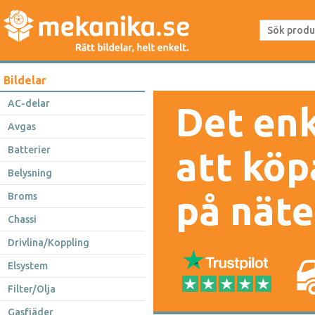
Bildelar
AC-delar
Det enk
Avgas
Batterier
att köp
Belysning
på näte
Broms
Chassi
Drivlina/Koppling
Elsystem
Filter/Olja
Gasfjäder