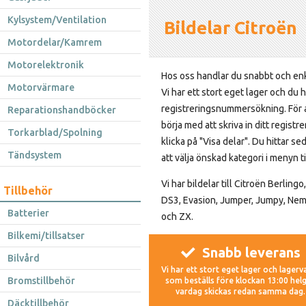
Kylsystem/Ventilation
Bildelar Citroën
Motordelar/Kamrem
Motorelektronik
Hos oss handlar du snabbt och en
Motorvärmare
Vi har ett stort eget lager och du h
registreringsnummersökning. För att 
Reparationshandböcker
börja med att skriva in ditt regis
Torkarblad/Spolning
klicka på "Visa delar". Du hittar 
Tändsystem
att välja önskad kategori i menyn ti
Vi har bildelar till Citroën Berlingo
Tillbehör
DS3, Evasion, Jumper, Jumpy, Nemo
Batterier
och ZX.
Bilkemi/tillsatser
Snabb leverans
Bilvård
Vi har ett stort eget lager och lagerv
Bromstillbehör
som beställs före klockan 13:00 helg
vardag skickas redan samma dag.
Däcktillbehör