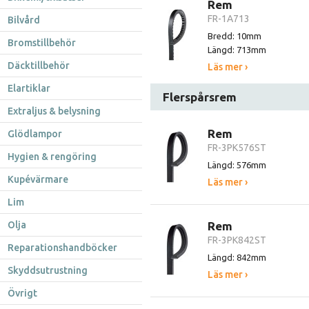
Rem
FR-1A713
Bilvård
Bredd: 10mm
Bromstillbehör
Längd: 713mm
Däcktillbehör
Läs mer ›
Elartiklar
Flerspårsrem
Extraljus & belysning
Rem
Glödlampor
FR-3PK576ST
Hygien & rengöring
Längd: 576mm
Kupévärmare
Läs mer ›
Lim
Olja
Rem
FR-3PK842ST
Reparationshandböcker
Längd: 842mm
Skyddsutrustning
Läs mer ›
Övrigt