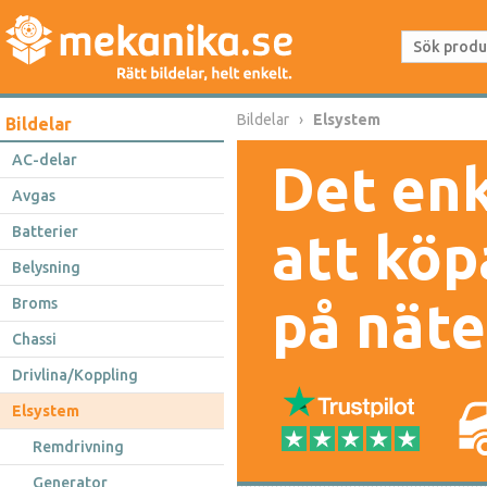
Bildelar
Elsystem
Bildelar
AC-delar
Det enk
Avgas
Batterier
att köp
Belysning
på näte
Broms
Chassi
Drivlina/Koppling
Elsystem
Remdrivning
Generator