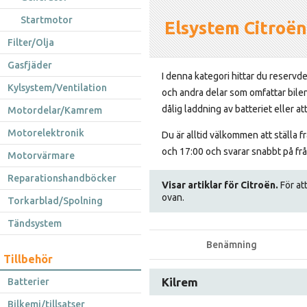
Startmotor
Elsystem Citroën
Filter/Olja
Gasfjäder
I denna kategori hittar du reservde
Kylsystem/Ventilation
och andra delar som omfattar bilen
dålig laddning av batteriet eller at
Motordelar/Kamrem
Motorelektronik
Du är alltid välkommen att ställa 
och 17:00 och svarar snabbt på frå
Motorvärmare
Reparationshandböcker
Visar artiklar för Citroën.
För att
ovan.
Torkarblad/Spolning
Tändsystem
Benämning
Tillbehör
Kilrem
Batterier
Bilkemi/tillsatser