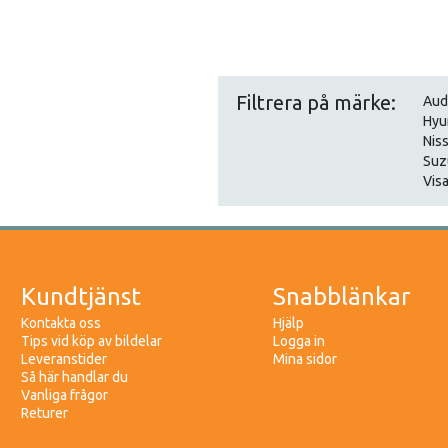
Filtrera på märke:
Aud
Hyu
Nis
Suz
Visa
Kundtjänst
Snabblänkar
Kontakta oss
Hjälp
Tips vid köp av bildelar
Logga in
Leveranstider
Mina sidor
Så här handlar du
Vanliga frågor
Returer