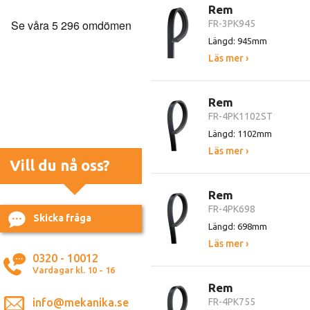
Rem
FR-3PK945
Längd: 945mm
Läs mer ›
Rem
FR-4PK1102ST
Längd: 1102mm
Läs mer ›
Vill du nå oss?
Rem
FR-4PK698
Skicka fråga
Längd: 698mm
Läs mer ›
0320 - 10012
Vardagar kl. 10 - 16
Rem
info@mekanika.se
FR-4PK755